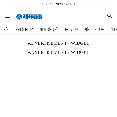
ADVERTISEMENT / WIDGET
H
गोवा
मनोरंजन
गोवा संस्कृती
क्रीडा
गोंयकाराचें मत
वेब 
e
a
ADVERTISEMENT / WIDGET
d
e
ADVERTISEMENT / WIDGET
r
m
e
n
u
i
t
e
m
s