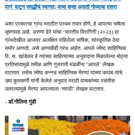
पानं' वाटून समृद्धीचं स्वागत; वाचा कसा असतो गोव्याचा दसरा
अशा प्रकारचा ग्रंथ मराठीत प्रथम तयार होणे, हे आपल्या भाषेला
भूषणावह आहे. अरुणा ढेरे यांचा ‘भारतीय विरागिनी’(२०२३) हा
ग्रंथदेखील आजवर अलक्षित राहिलेला भाषिक, सांस्कृतिक ठेवा
समोर आणतो. असे आणखीही ग्रंथ आहेत. आपले ज्येष्ठ साहित्यिक
वि. स. खांडेकर हे त्यांच्या साहित्याच्या अनुवादांना मिळालेल्या मोठ्या
प्रतिसादामुळे तमीळ आणि गुजराती मंडळींना ''आपले’ लेखक
वाटतात. तसेच ज्येष्ठ कन्नड साहित्यिक भैरप्पा यांच्या कादंब-यांचे
उमा कुलकर्णी यांनी केलेले अनुवाद मराठी वाचकांच्या पसंतीस
उतरल्यामुळे भैरप्पा आपल्याला ‘मराठी’ लेखक वाटतात.
- डाॅ.नीलिमा गुंडी