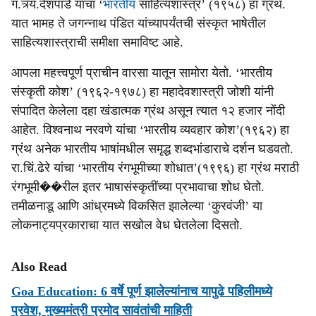
ग.त्र्यं.देशपांडे यांचा ‘
भारतीय
साहित्यशास्त्र’ (१९५८) हा ग्रंथ.
यात भामह ते जगन्नाथ पंडित यांच्यापर्यंतची संस्कृत भाषेतील
साहित्यशास्त्राची समीक्षा समाविष्ट आहे.
आपला महत्त्वपूर्ण प्राचीन वारसा यातून सामोरा येतो. ‘भारतीय
संस्कृती कोश’ (१९६२-१९७८) हा महादेवशास्त्री जोशी यांनी
संपादित केलेला दहा खंडात्मक ग्रंथ असून त्यात १२ हजार नोंदी
आहेत. विश्वनाथ नरवणे यांचा ‘भारतीय व्यवहार कोश’(१९६२) हा
ग्रंथ अनेक भारतीय भाषांमधील समृद्ध शब्दभांडाराचे दर्शन घडवतो.
रा.चिं.ढेरे यांचा ‘भारतीय रंगभूमीच्या शोधात’(१९९६) हा ग्रंथ मराठी
रंगभूमी��रील इतर भाषासंस्कृतींच्या प्रभावाचा शोध घेतो.
तमीळनाडू आणि आंध्रमध्ये विकसित झालेल्या ‘कुरवंजी’ या
लोकनाट्यप्रकाराचा यात सखोल वेध घेतलेला दिसतो.
Also Read
Goa Education: 6 वर्षे पूर्ण झालेल्यांनाच यापुढे पहिलीमध्ये
प्रवेश, मुख्यमंत्री प्रमोद सावंतांची माहिती