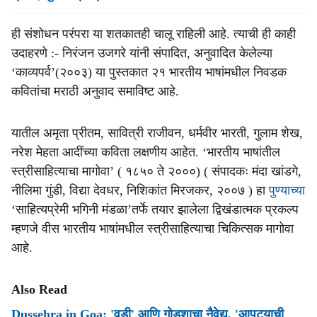
ही संशोधन परंपरा या शतकातही चालू राहिली आहे. त्याची ही काही
उदाहरणे :- निरंजन उजगरे यांनी संपादित, अनुवादित केलेल्या
‘काव्यपर्व’(२००३) या पुस्तकात २१ भारतीय भाषांमधील निवडक
कवितांचा मराठी अनुवाद समाविष्ट आहे.
यातील अमृता प्रीतम, सावित्री राजीवन, धर्मवीर भारती, गुलाम शेख,
नरेश मेहता आदींच्या कविता लक्षणीय आहेत. ‘भारतीय भाषांतील
स्त्रीसाहित्याचा मागोवा’ ( १८५० ते २०००) ( संपादकः मंदा खांडगे,
नीलिमा गुंडी, विद्या देवधर, निशिकांत मिरजकर, २००७ ) हा
पुण्याच्या
‘साहित्यप्रेमी भगिनी मंडळा’तर्फे तयार झालेला द्विखंडात्मक प्रकल्प
म्हणजे वीस भारतीय भाषांमधील स्त्रीसाहित्याचा चिकित्सक मागोवा
आहे.
Also Read
Dussehra in Goa: 'वडी' आणि गोडशाचा नैवेद्य, 'आपट्याची