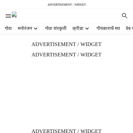
ADVERTISEMENT / WIDGET
H
गोवा
मनोरंजन
गोवा संस्कृती
क्रीडा
गोंयकाराचें मत
वेब 
e
a
ADVERTISEMENT / WIDGET
d
e
ADVERTISEMENT / WIDGET
r
m
e
n
u
i
t
e
m
s
ADVERTISEMENT / WIDGET