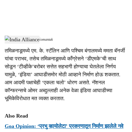
a
l
s
India Alliance
-
Dainik Gomantak
h
तमिळनाडूमध्ये एम. के. स्टॅलिन आणि पश्‍चिम बंगालमध्ये ममता बॅनर्जी
a
यांचा पराभव, तसेच तमिळनाडूमध्ये काँग्रेसने ‘डीएमके’ची साथ
r
सोडून ‘टीव्हीके’बरोबर सत्तेत सहभागी होण्याचा घेतलेला निर्णय
यामुळे, ‘इंडिया’ आघाडीसमोर मोठी आव्हाने निर्माण होऊ शकतात.
e
आम आदमी पक्षाचेही ‘एकला चलो’ धोरण असते. नॅशनल
कॉन्फरन्सचे ओमर अब्दुल्लाही अनेक वेळा इंडिया आघाडीच्या
भूमिकेविरोधात मत व्यक्त करतात.
Also Read
Goa Opinion: ‘प्रभु व्हायोलेटा’ प्रकरणातून निर्माण झालेले नवे