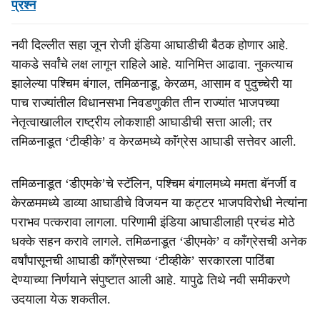
प्रश्न
नवी दिल्लीत सहा जून रोजी इंडिया आघाडीची बैठक होणार आहे.
याकडे सर्वांचे लक्ष लागून राहिले आहे. यानिमित्त आढावा. नुकत्याच
झालेल्या पश्‍चिम बंगाल, तमिळनाडू, केरळम, आसाम व पुदुच्चेरी या
पाच राज्यांतील विधानसभा निवडणुकीत तीन राज्यांत भाजपच्या
नेतृत्वाखालील राष्ट्रीय लोकशाही आघाडीची सत्ता आली; तर
तमिळनाडूत ‘टीव्हीके’ व केरळमध्ये काॅंग्रेस आघाडी सत्तेवर आली.
तमिळनाडूत ‘डीएमके’चे स्टॅलिन, पश्‍चिम बंगालमध्ये ममता बॅनर्जी व
केरळममध्ये डाव्या आघाडीचे विजयन या कट्टर भाजपविरोधी नेत्यांना
पराभव पत्करावा लागला. परिणामी इंडिया आघाडीलाही प्रचंड मोठे
धक्के सहन करावे लागले. तमिळनाडूत ‘डीएमके’ व काँग्रेसची अनेक
वर्षांपासूनची आघाडी काँग्रेसच्या ‘टीव्हीके’ सरकारला पाठिंबा
देण्याच्या निर्णयाने संपुष्टात आली आहे. यापुढे तिथे नवी समीकरणे
उदयाला येऊ शकतील.