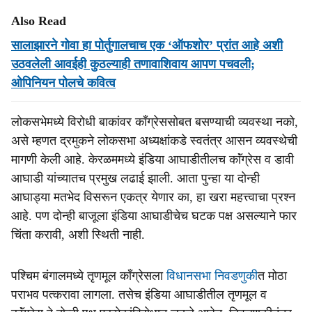
Also Read
सालाझारने गोवा हा पोर्तुगालचाच एक ‘ऑफशोर’ प्रांत आहे अशी
उठवलेली आवईही कुठल्याही तणावाशिवाय आपण पचवली;
ओपिनियन पोलचे कवित्व
लोकसभेमध्ये विरोधी बाकांवर काँग्रेससोबत बसण्याची व्यवस्था नको,
असे म्हणत द्रमुकने लोकसभा अध्यक्षांकडे स्वतंत्र आसन व्यवस्थेची
मागणी केली आहे. केरळममध्ये इंडिया आघाडीतीलच काॅंग्रेस व डावी
आघाडी यांच्यातच प्रमुख लढाई झाली. आता पुन्हा या दोन्ही
आघाड्या मतभेद विसरून एकत्र येणार का, हा खरा महत्त्वाचा प्रश्न
आहे. पण दोन्ही बाजूला इंडिया आघाडीचेच घटक पक्ष असल्याने फार
चिंता करावी, अशी स्थिती नाही.
पश्‍चिम बंगालमध्ये तृणमूल काँग्रेसला
विधानसभा निवडणुकी
त मोठा
पराभव पत्करावा लागला. तसेच इंडिया आघाडीतील तृणमूल व