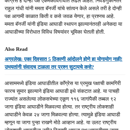
काॅंग्रेस हे दोन्ही पक्ष एकमेकांविरोधात लढले आहेत. निवडणुकीनंतर
राहुल गांधी यांनी ममता बॅनर्जी यांचे सांत्वन केले असले तरी हे दोन्ही
पक्ष आगामी काळात किती व कसे जवळ येणार, हा प्रश्नच आहे.
ममता बॅनर्जी यांनी इंडिया आघाडी स्थापन झाल्यानंतरही अनेकदा या
आघाडीच्या विरोधात विविध विषयांवर भूमिका घेतली होती.
Also Read
अग्रलेख: एका दिवसात 5 ठिकाणी आंदोलने होणे हा योगायोग नाही!
उभयतांनी संवादच टाळला तर प्रश्‍न सुटायचे कसे?
आसाममध्ये इंडिया आघाडीतील काॅंग्रेस या प्रमुख पक्षाची कामगिरी
फारच सुमार झाल्याने इंडिया आघाडी इथे संकटात आहे. या पाचही
राज्यांत असलेल्या लोकसभेच्या एकूण ११६ जागांपैकी तब्बल ९२
जागा इंडिया आघाडीने मिळवल्या होत्या. तर राष्ट्रीय लोकशाही
आघाडीने केवळ २४ जागा मिळवल्या होत्या. त्यामुळे इंडिया आघाडी
म्हणून या जागा पुन्हा राखणे मोठे आव्हान आहे. या उलट राष्ट्रीय