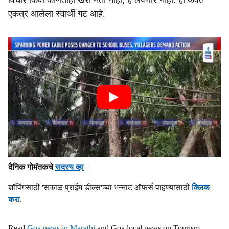
विचार किंवा कोणताही खरा नेता नाही, हे लपणार नाही. हा फक्त
एकत्र आलेला स्वार्थी गट आहे.
दैनिक गोमंतकचे
सदस्य व्हा
शॉपिंगसाठी 'सकाळ प्राईम डील्स'च्या भन्नाट ऑफर्स पाहण्यासाठी
क्लिक
करा
.
Read
Goa news in Marathi
and Goa local news on Tourism,