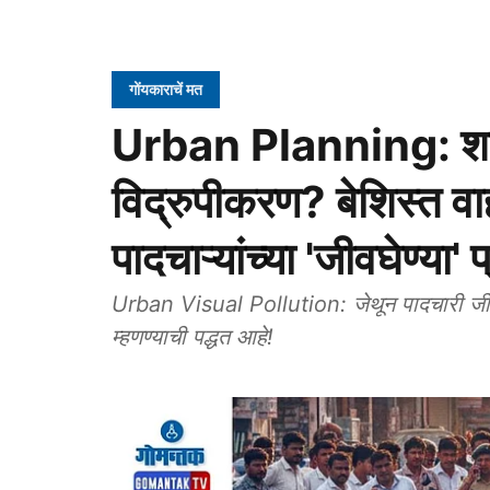
गोंयकाराचें मत
Urban Planning: शह
विद्रुपीकरण? बेशिस्त व
पादचाऱ्यांच्या 'जीवघेण्या
Urban Visual Pollution: जेथून पादचारी जीव म
म्हणण्याची पद्धत आहे!