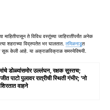
या माहितीपासून ते विविध वस्तूंच्या जाहिरातींपर्यंत अनेक
त्या शहराच्या विद्रुपतेत भर घालतात.
तमिळनाडू
त
मच सुरू केली आहे. या अक्राळविक्राळ समस्येविषयी.
ांचे डोळ्यांसमोर उल्लंघन, रक्षक सुस्तच;
ीत पाटो पुलावर रात्रीची स्‍थिती गंभीर; 'नो
ही शिरतात वाहने