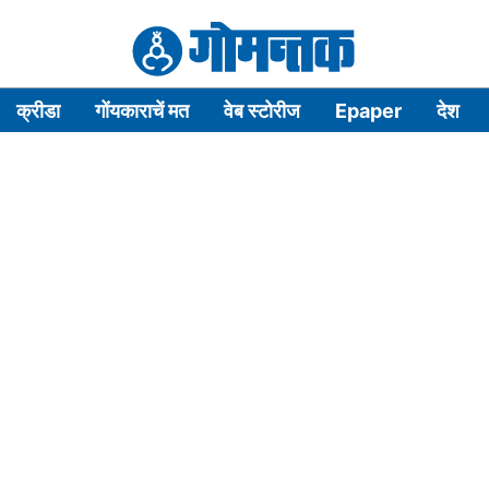
क्रीडा
गोंयकाराचें मत
वेब स्टोरीज
Epaper
देश