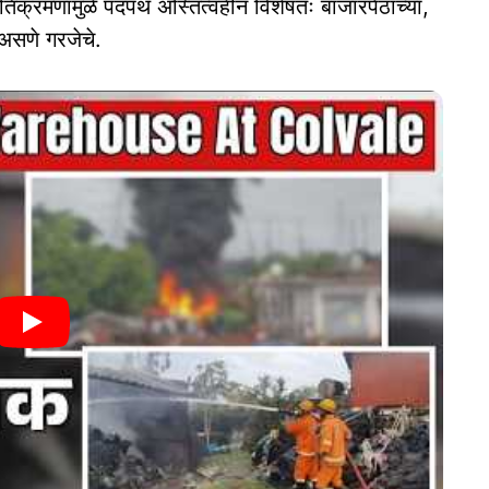
अतिक्रमणांमुळे पदपथ अस्तित्वहीन विशेषतः बाजारपेठांच्या,
 असणे गरजेचे.