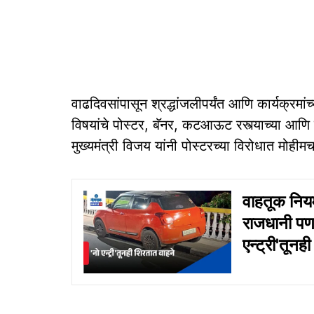
वाढदिवसांपासून श्रद्धांजलीपर्यंत आणि कार्यक्रमांच्
विषयांचे पोस्टर, बॅनर, कटआऊट रस्त्याच्या आणि 
मुख्यमंत्री विजय यांनी पोस्टरच्या विरोधात मोही
वाहतूक नियम
राजधानी पणज
एन्‍ट्री'तून