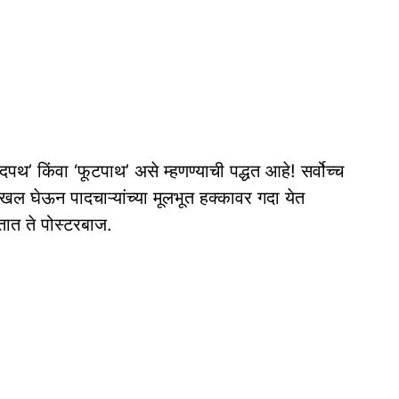
पथ’ किंवा ‘फूटपाथ’ असे म्हणण्याची पद्धत आहे! सर्वोच्च
 दखल घेऊन पादचाऱ्यांच्या मूलभूत हक्कावर गदा येत
तात ते पोस्टरबाज.