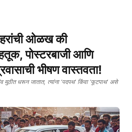
रांची ओळख की
ाहतूक, पोस्टरबाजी आणि
' प्रवासाची भीषण वास्तवता!
ुठीत धरून जातात, त्यांना ‘पदपथ’ किंवा ‘फूटपाथ’ असे