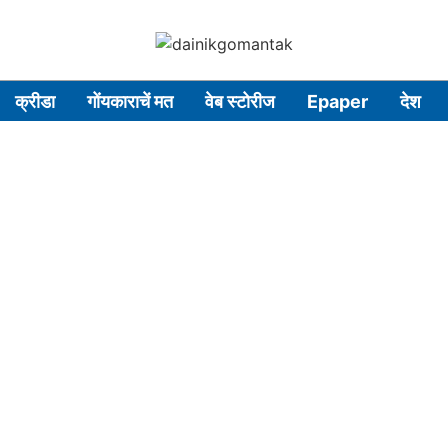
क्रीडा
गोंयकाराचें मत
वेब स्टोरीज
Epaper
देश