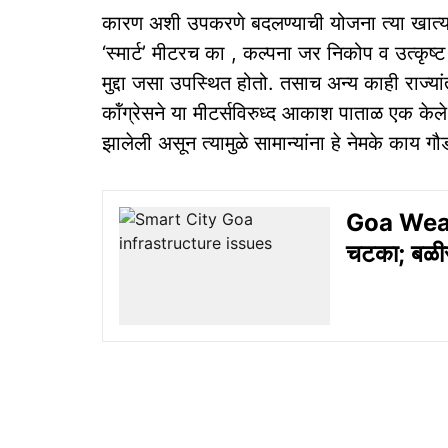
कारण अशी उपकरणे बदलण्याची योजना त्या खात्या
‘स्मार्ट’ मीटरच का , कल्पना जर निकोप व उत्कृष
मुद्दा जसा उपस्थित होतो. तसाच अन्य काही राज्या
कॉंग्रेसने या मीटर्सविरुध्द आकाश पाताळ एक के
झालेली असून त्यामुळे सामान्यांना हे नेमके काय ग
Goa Weath
चटका; बळीर