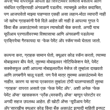
अ‍ॅपस्’च्या वापरामुळे आपला ह्या सिस्टीमवर विश्वास बसलाय आणि
संबंधित प्रक्रियाही अंगवळणी पडलीय. त्याचमुळे असेल कदाचित,
पण आजपावेतो माझ्या पाहण्यात एकही असा लहान-मोठा व्यापारी नाही
जो खरेच ग्राहकांनी पैसे दिले आहेत की नाही हे आपल्या गुगल पे
किंवा बँक अकाउंटमध्ये जाऊन त्याचवेळी चेक करतो. अगदी याच
यूपीआय प्रणालीवरच्या विश्वासाचा आणि अंगवळणी पडलेल्या
प्रक्रियेचा गैरफायदा या ‘फेक पेमेंट अ‍ॅप स्कॅम’मध्ये घेतला जातो.
कल्पना करा, ग्राहक सामान घेतो, क्यूआर कोड स्कॅन करतो, त्याच्या
मोबाइलवर बीप येतो, तुमच्या मोबाइलवर नोटिफिकेशन येते, पेमेंट
सक्सेसफुल अशी आपल्या मोबाइलवरील मेसेज तो तुम्हांला दाखवतो
आणि लगबगीने चालू पडतो. पण पैसे मात्र तुमच्या अकाउंटमध्ये येत
नाहीत. कारण या साऱ्या प्रकारात तुम्हांला टोपी घालण्यासाठी तुमचा
‘ग्राहक’ वापरत असतो एक ‘फेक पेमेंट अ‍ॅप’. अशी अनेक ‘फेक
पेमेंट अ‍ॅप्स’ खासकरून ‘प्रँक (मस्करी) अ‍ॅप्स’ म्हणून प्लेस्टोर वर
अगदी सहज उपलब्ध आहेत. ही खोटी अ‍ॅप्स ‘यूपीआय पेमेंट
अ‍ॅप’सारखीच क्युआर कोड किंवा बँक अकाउंट इत्यादी माहिती इनपुट