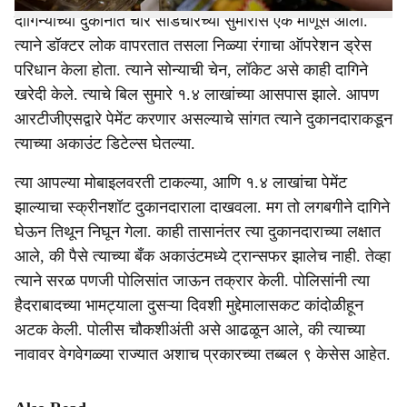
दागिन्यांच्या दुकानात चार साडेचारच्या सुमारास एक माणूस आला.
त्याने डॉक्टर लोक वापरतात तसला निळ्या रंगाचा ऑपरेशन ड्रेस
परिधान केला होता. त्याने सोन्याची चेन, लॉकेट असे काही दागिने
खरेदी केले. त्याचे बिल सुमारे १.४ लाखांच्या आसपास झाले. आपण
आरटीजीएसद्वारे पेमेंट करणार असल्याचे सांगत त्याने दुकानदाराकडून
त्याच्या अकाउंट डिटेल्स घेतल्या.
त्या आपल्या मोबाइलवरती टाकल्या, आणि १.४ लाखांचा पेमेंट
झाल्याचा स्क्रीनशॉट दुकानदाराला दाखवला. मग तो लगबगीने दागिने
घेऊन तिथून निघून गेला. काही तासानंतर त्या दुकानदाराच्या लक्षात
आले, की पैसे त्याच्या बँक अकाउंटमध्ये ट्रान्सफर झालेच नाही. तेव्हा
त्याने सरळ पणजी पोलिसांत जाऊन तक्रार केली. पोलिसांनी त्या
हैदराबादच्या भामट्याला दुसऱ्या दिवशी मुद्देमालासकट कांदोळीहून
अटक केली. पोलीस चौकशीअंती असे आढळून आले, की त्याच्या
नावावर वेगवेगळ्या राज्यात अशाच प्रकारच्या तब्बल ९ केसेस आहेत.