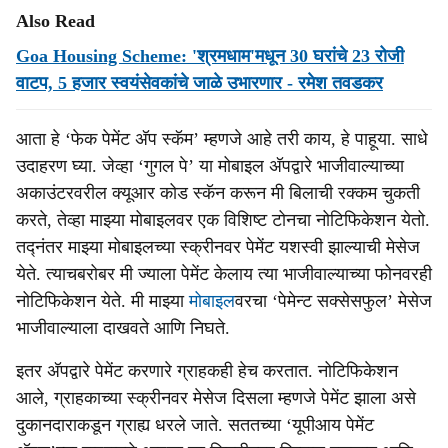
Also Read
Goa Housing Scheme: 'श्रमधाम'मधून 30 घरांचे 23 रोजी
वाटप, 5 हजार स्वयंसेवकांचे जाळे उभारणार - रमेश तवडकर
आता हे ‘फेक पेमेंट अ‍ॅप स्कॅम’ म्हणजे आहे तरी काय, हे पाहूया. साधे
उदाहरण घ्या. जेव्हा ‘गुगल पे’ या मोबाइल अ‍ॅपद्वारे भाजीवाल्याच्या
अकाउंटरवरील क्यूआर कोड स्कॅन करून मी बिलाची रक्कम चुकती
करते, तेव्हा माझ्या मोबाइलवर एक विशिष्ट टोनचा नोटिफिकेशन येतो.
तद्नंतर माझ्या मोबाइलच्या स्क्रीनवर पेमेंट यशस्वी झाल्याची मेसेज
येते. त्याचबरोबर मी ज्याला पेमेंट केलाय त्या भाजीवाल्याच्या फोनवरही
नोटिफिकेशन येते. मी माझ्या
मोबाइल
वरचा ‘पेमेन्ट सक्सेसफुल’ मेसेज
भाजीवाल्याला दाखवते आणि निघते.
इतर अ‍ॅपद्वारे पेमेंट करणारे ग्राहकही हेच करतात. नोटिफिकेशन
आले, ग्राहकाच्या स्क्रीनवर मेसेज दिसला म्हणजे पेमेंट झाला असे
दुकानदाराकडून ग्राह्य धरले जाते. सततच्या ‘यूपीआय पेमेंट