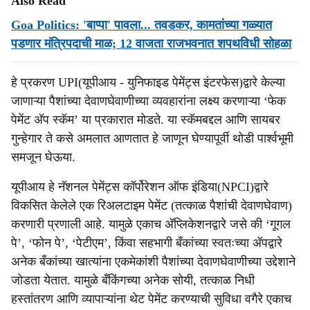
Also Read
Goa Politics: 'बाप्‍पा' पावला... तवडकर, कामतांच्या गळ्यात
पडणार मंत्रिपदाची माळ; 12 वाजता राजभवनात शपथविधी सोहळा
हे प्रकरण UPI(यूपीआय - युनिफाइड पेमेंट्स इंटरफेस)द्वारे केल्या
जाणाऱ्या पैशांच्या देवाणघेवाणीच्या व्यवहारांना लक्ष्य करणाऱ्या ‘फेक
पेमेंट अ‍ॅप स्कॅम’ या प्रकारात मोडते. या स्कॅमबद्दल आणि सायबर
गुन्हेगार ते कसे अमलात आणतात हे जाणून घेण्यापूर्वी थोडी पार्श्वभूमी
समजून घेऊया.
यूपीआय हे नॅशनल पेमेंट्स कॉर्पोरेशन ऑफ इंडिया(NPCI)द्वारे
विकसित केलेले एक रिअलटाइम पेमेंट (तत्काळ पैशांची देवाणघेवाण)
करणारी प्रणाली आहे. यामुळे एकाच अ‍ॅप्लिकेशनद्वारे जसे की ‘गूगल
पे’, ‘फोन पे’, ‘पेटीएम’, किंवा सहभागी बँकांच्या स्वतःच्या अ‍ॅपद्वारे
अनेक बँकांच्या खात्यांना एकमेकांशी पैशांच्या देवाणघेवाणीच्या उद्देशाने
जोडता येतात. यामुळे बँकिंगच्या अनेक सोयी, तत्काळ निधी
हस्तांतरण आणि व्यापाऱ्यांना थेट पेमेंट करण्याची सुविधा वगैरे एकाच