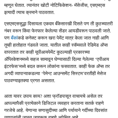
म्हणून घेतात. त्यानंतर खोटी नोटिफिकेशन- मॅसेजीस, एसएमएस
इत्यादी त्याच क्रमाने पाठवतात.
एसएमएससुद्धा दिसायला एकदम बँकेसारखी दिसते पण ती कुठच्यातरी
नंबर वरून किंवा फेरफार केलेल्या सेंडर आयडीवरून पाठवली जाते.
पण
बँकां
कडे कनेक्ट करून खरा पेमेंट मात्र केला जात नाही आणि
तुम्ही हातोहात गंडवले जाता. यातील काही स्कॅमवाले रेडिमेड अ‍ॅप्स
वापरतात तर काही यूपीआयपेमेंट कुठल्याही प्रकारच्या
अ‍ॅप्लिकेशनमध्ये सहज सामावून घेण्यासाठी दिल्या गेलेल्या ‘एपीआय
इंटरफेस’मध्ये बदल करून लोकांना फसवतात. काही फेक अ‍ॅप्स तर
अगदी व्यापाऱ्याकडल्या ‘पेमेन्ट आउन्समेंट सिस्टम’वरतीही मेसेज
पाठवण्याइतक्या प्रगत असतात.
आता यावर उपाय काय? अशा फ्रॉडपासून वाचायचे असेल तर
आपल्यापैकी प्रत्येकाने डिजिटल व्यवहार करताना सतर्क राहणे
गरजेचे आहे. येणाऱ्या सणासुदीच्या आणि पर्यायाने गर्दीच्या दिवसांत
व्यापाऱ्यांनी जास्त जागरूक राहणे अपेक्षित आहे.