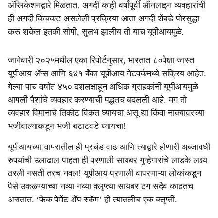
अ‍ॅप्लिकेशनद्वारे मिळतात. अगदी काही वर्षांपूर्वी ऑनलाइन व्यवहारांची
ही अगदी किचकट असलेली प्रक्रिया आता अगदी शेंबडे पोरसुद्धा
करू शकेल इतकी सोपी, सुलभ झालीय ती याच यूपीआयमुळे.
जानेवारी २०२५मधील एका रिपोर्टनुसार, भारतात ८०पेक्षा जास्त
यूपीआय अ‍ॅप्स आणि ६४१ बँका यूपीआय नेटवर्कमध्ये सक्रिय आहेत.
गेल्या पाच वर्षांत ४५० दशलक्षाहून अधिक ग्राहकांनी यूपीआयमुळे
आपली पैशांचे व्यवहार करण्याची पद्धतच बदलली आहे. मग तो
व्यवहार विमानाचे तिकीट विकत घ्यायचा असू द्या किंवा नाक्यावरच्या
भजीवाल्याकडून भजी-बटाटवडे घ्यायचा!
यूपीआयच्या वापरातील ही प्रचंड वाढ आणि त्याद्वारे होणारी अब्जावधी
रुपयांची उलाढाल पाहता ही प्रणाली सायबर गुन्हेगारांचे लाडके लक्ष्य
ठरली नसती तरच नवल! यूपीआय प्रणाली वापरणाऱ्या लोकांकडून
पैसे उकळण्याच्या नव्या नव्या क्लृप्त्या सायबर ठग सदैव काढतच
असतात. ‘फेक पेमेंट अ‍ॅप स्कॅम’ ही त्यातलीच एक क्लृप्ती.