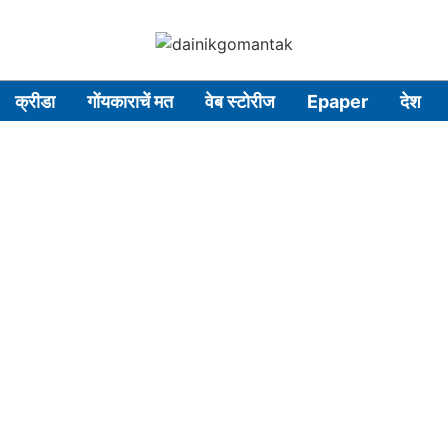
क्रीडा
गोंयकाराचें मत
वेब स्टोरीज
Epaper
देश