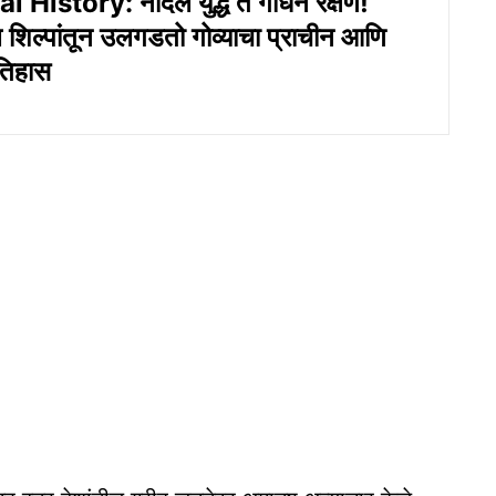
 History: नौदल युद्ध ते गोधन रक्षण!
 शिल्पांतून उलगडतो गोव्याचा प्राचीन आणि
तिहास