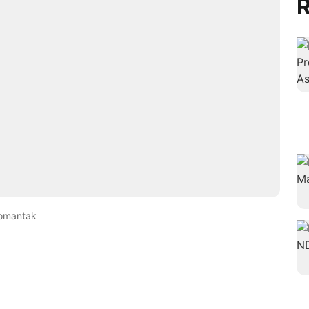
R
Gomantak