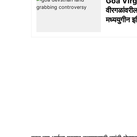
Goa Virgal
वीरगळांवरील
मध्ययुगीन इ