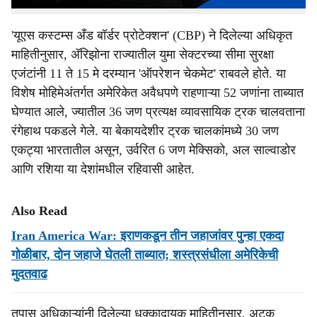
'यूएस कस्टम्स अँड बॉर्डर प्रोटेक्शन' (CBP) ने दिलेल्या अधिकृत
माहितीनुसार, अ‍ॅरिझोना राज्यातील युमा सेक्टरच्या सीमा सुरक्षा
एजंटांनी 11 ते 15 मे दरम्यान 'ऑपरेशन चेकमेट' राबवले होते. या
विशेष मोहिमेअंतर्गत अमेरिकेत अवैधपणे राहणाऱ्या 52 जणांना ताब्यात
घेण्यात आले, ज्यातील 36 जण प्रत्यक्ष व्यावसायिक ट्रक चालवताना
रंगेहाथ पकडले गेले. या बेकायदेशीर ट्रक चालकांमध्ये 30 जण
एकट्या भारतातील असून, उर्वरित 6 जण मेक्सिको, अल साल्वाडोर
आणि रशिया या देशांमधील रहिवासी आहेत.
Also Read
Iran America War: इराणकडून तीन जहाजांवर पुन्हा एकदा
गोळीबार, दोन जहाजे घेतली ताब्‍यात; शस्त्रसंधीला अमेरिकेची
मुदतवाढ
तपास अधिकाऱ्यांनी दिलेल्या धक्कादायक माहितीनुसार, अटक