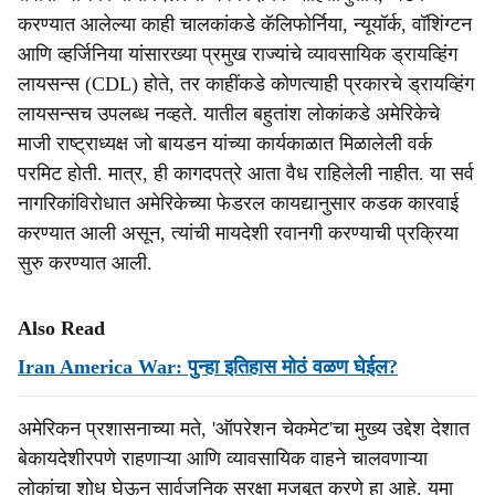
करण्यात आलेल्या काही चालकांकडे कॅलिफोर्निया, न्यूयॉर्क, वॉशिंग्टन
आणि व्हर्जिनिया यांसारख्या प्रमुख राज्यांचे व्यावसायिक ड्रायव्हिंग
लायसन्स (CDL) होते, तर काहींकडे कोणत्याही प्रकारचे ड्रायव्हिंग
लायसन्सच उपलब्ध नव्हते. यातील बहुतांश लोकांकडे अमेरिकेचे
माजी राष्ट्राध्यक्ष जो बायडन यांच्या कार्यकाळात मिळालेली वर्क
परमिट होती. मात्र, ही कागदपत्रे आता वैध राहिलेली नाहीत. या सर्व
नागरिकांविरोधात अमेरिकेच्या फेडरल कायद्यानुसार कडक कारवाई
करण्यात आली असून, त्यांची मायदेशी रवानगी करण्याची प्रक्रिया
सुरु करण्यात आली.
Also Read
Iran America War: पुन्हा इतिहास मोठं वळण घेईल?
अमेरिकन प्रशासनाच्या मते, 'ऑपरेशन चेकमेट'चा मुख्य उद्देश देशात
बेकायदेशीरपणे राहणाऱ्या आणि व्यावसायिक वाहने चालवणाऱ्या
लोकांचा शोध घेऊन सार्वजनिक सुरक्षा मजबूत करणे हा आहे. युमा