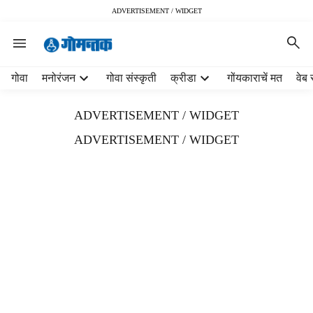
ADVERTISEMENT / WIDGET
H
गोवा
मनोरंजन
गोवा संस्कृती
क्रीडा
गोंयकाराचें मत
वेब 
e
a
ADVERTISEMENT / WIDGET
d
e
ADVERTISEMENT / WIDGET
r
m
e
n
u
i
t
e
m
s