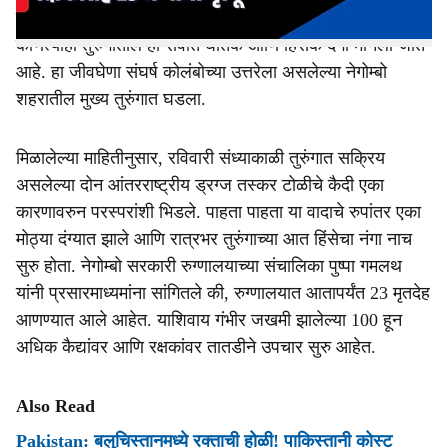
रुग्णालयात दाखल करण्यात आले. गेल्या पाच वर्षांतील श्रीलंकेच्या
कोणत्याही तुरुंगातील हा सर्वात घातक आणि हिंसक दंगा मानला जात
आहे. हा जीवघेणा संघर्ष कोलंबोच्या उत्तरेला असलेल्या नेगोम्बो
शहरातील मुख्य तुरुंगात घडला.
मिळालेल्या माहितीनुसार, रविवारी संध्याकाळी तुरुंगात सक्रिय
असलेल्या दोन आंतरराष्ट्रीय ड्रग्ज तस्कर टोळीचे कैदी एका
कारणावरुन परस्परांशी भिडले. पाहता पाहता या वादाचे रुपांतर एका
मोठ्या दंग्यात झाले आणि रात्रभर तुरुंगाच्या आत हिंसेचा नंगा नाच
सुरु होता. नेगोम्बो सरकारी रुग्णालयाच्या संचालिका पुष्पा गमलथ
यांनी प्रसारमाध्यमांना सांगितले की, रुग्णालयात आतापर्यंत 23 मृतदेह
आणण्यात आले आहेत. याशिवाय गंभीर जखमी झालेल्या 100 हून
अधिक कैद्यांवर आणि रक्षकांवर तातडीने उपचार सुरु आहेत.
Also Read
Pakistan: बलुचिस्तानमध्ये रक्ताची होळी! पाकिस्तानी कोस्ट