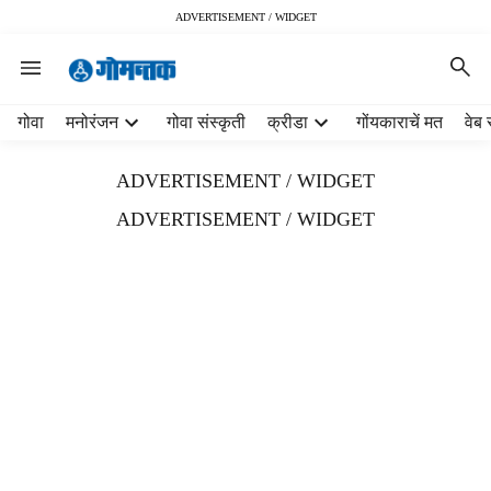
ADVERTISEMENT / WIDGET
H
गोवा
मनोरंजन
गोवा संस्कृती
क्रीडा
गोंयकाराचें मत
वेब 
e
a
ADVERTISEMENT / WIDGET
d
e
ADVERTISEMENT / WIDGET
r
m
e
n
u
i
t
e
m
s