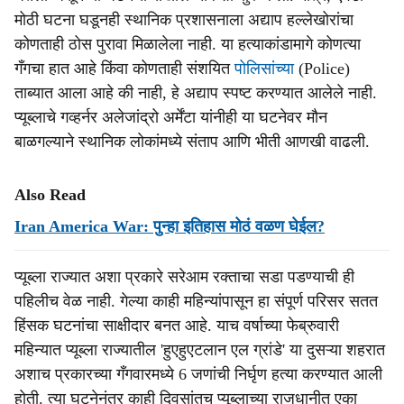
मोठी घटना घडूनही स्थानिक प्रशासनाला अद्याप हल्लेखोरांचा
कोणताही ठोस पुरावा मिळालेला नाही. या हत्याकांडामागे कोणत्या
गँगचा हात आहे किंवा कोणताही संशयित
पोलिसांच्या
(Police)
ताब्यात आला आहे की नाही, हे अद्याप स्पष्ट करण्यात आलेले नाही.
प्यूब्लाचे गव्हर्नर अलेजांद्रो अर्मेंटा यांनीही या घटनेवर मौन
बाळगल्याने स्थानिक लोकांमध्ये संताप आणि भीती आणखी वाढली.
Also Read
Iran America War: पुन्हा इतिहास मोठं वळण घेईल?
प्यूब्ला राज्यात अशा प्रकारे सरेआम रक्ताचा सडा पडण्याची ही
पहिलीच वेळ नाही. गेल्या काही महिन्यांपासून हा संपूर्ण परिसर सतत
हिंसक घटनांचा साक्षीदार बनत आहे. याच वर्षाच्या फेब्रुवारी
महिन्यात प्यूब्ला राज्यातील 'हुएहुएटलान एल ग्रांडे' या दुसऱ्या शहरात
अशाच प्रकारच्या गँगवारमध्ये 6 जणांची निर्घृण हत्या करण्यात आली
होती. त्या घटनेनंतर काही दिवसांतच प्यूब्लाच्या राजधानीत एका