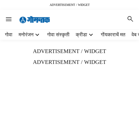
ADVERTISEMENT / WIDGET
H
गोवा
मनोरंजन
गोवा संस्कृती
क्रीडा
गोंयकाराचें मत
वेब 
e
a
ADVERTISEMENT / WIDGET
d
e
ADVERTISEMENT / WIDGET
r
m
e
n
u
i
t
e
m
s