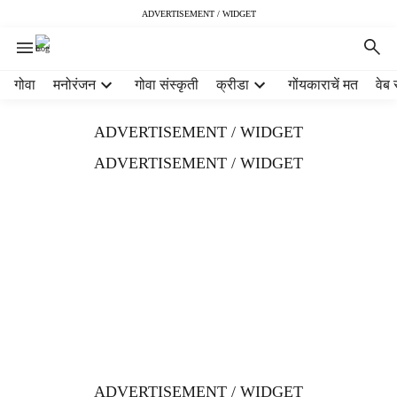
ADVERTISEMENT / WIDGET
H
गोवा
मनोरंजन
गोवा संस्कृती
क्रीडा
गोंयकाराचें मत
वेब 
e
a
ADVERTISEMENT / WIDGET
d
e
ADVERTISEMENT / WIDGET
r
m
e
n
u
i
t
e
m
s
ADVERTISEMENT / WIDGET