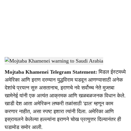
c
i
a
l
s
Mojtaba Khamenei
-
Dainik Gomantak
h
Mojtaba Khamenei Telegram Statement:
मिडल ईस्टमध्ये
a
अमेरिका आणि इराण दरम्यान युद्धविराम घडवून आणण्यासाठी अनेक
r
देशांचे प्रयत्न सुरु असतानाच, इराणचे नवे सर्वोच्च नेते मुज्तबा
खामेनेई यांनी एक अत्यंत आक्रमक आणि खळबळजनक विधान केले.
e
खाडी देश आता अमेरिकन लष्करी तळांसाठी 'ढाल' म्हणून काम
करणार नाहीत, असा स्पष्ट इशारा त्यांनी दिला. अमेरिका आणि
इस्रायलने केलेल्या हल्ल्यांना इराणने चोख प्रत्युत्तर दिल्यानंतर ही
घडामोड समोर आली.