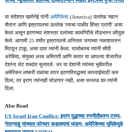
यांच्या न्यूक्लियर डीलच्या दाव्यादरम्यान मिडल ईस्टमध्ये पुन्हा तणाव
या संदेशात खामेनेई यांनी
अमेरिकेचा
(America) उल्लेख 'महान
सैतान' आणि इस्रायलचा उल्लेख 'त्याचा पाळीव हिंस्र प्राणी' असा
केला असून इराणच्या सशस्त्र दलांच्या कामगिरीचे तोंडभरुन कौतुक
केले. आगामी 25 वर्षांत इस्रायलचे अस्तित्व जगाच्या नकाशावरुन
मिटवून टाकू, असा दावा त्यांनी केला. यासोबतच त्यांनी सौदी
अरेबिया, संयुक्त अरब अमिराती आणि कतार या आपल्या शेजारील
देशांना थेट शब्दांत सुनावले. जर या देशांनी त्यांच्या भूमीवरील
अमेरिकन लष्करी तळांचा वापर इराणविरुद्धच्या कारवाईसाठी करु
दिला, तर इराण त्यांनाही सोडणार नाही, असा सज्जड दम त्यांनी
दिला.
Also Read
US Israel Iran Conflict: इराण युद्धाच्या रणनीतीवरुन ट्रम्प-
नेतान्याहू यांच्यात फोनवर कडाक्याचं भांडण; अमेरिकेच्या भूमिकेमुळे