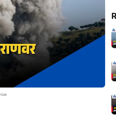
R
ntak