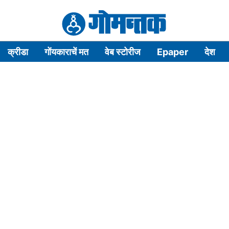
क्रीडा
गोंयकाराचें मत
वेब स्टोरीज
Epaper
देश