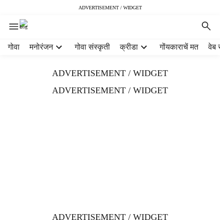
ADVERTISEMENT / WIDGET
H
गोवा
मनोरंजन
गोवा संस्कृती
क्रीडा
गोंयकाराचें मत
वेब 
e
a
ADVERTISEMENT / WIDGET
d
e
ADVERTISEMENT / WIDGET
r
m
e
n
u
i
t
e
m
s
ADVERTISEMENT / WIDGET