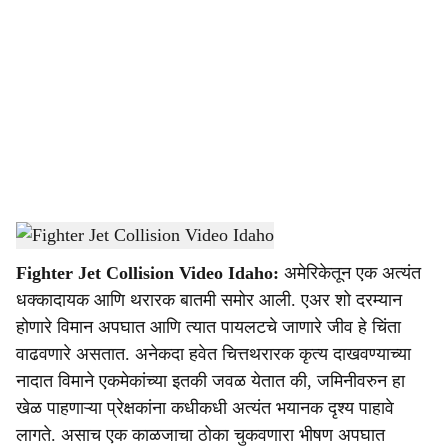
o
c
i
a
l
s
Idaho Air Show Jet Crash
-
Dainik Gomantak
h
Fighter Jet Collision Video Idaho:
अमेरिकेतून एक अत्यंत
a
धक्कादायक आणि थरारक बातमी समोर आली. एअर शो दरम्यान
r
होणारे विमान अपघात आणि त्यात पायलटचे जाणारे जीव हे चिंता
वाढवणारे असतात. अनेकदा हवेत चित्तथरारक कृत्य दाखवण्याच्या
e
नादात विमाने एकमेकांच्या इतकी जवळ येतात की, जमिनीवरुन हा
खेळ पाहणाऱ्या प्रेक्षकांना कधीकधी अत्यंत भयानक दृश्य पाहावे
लागते. असाच एक काळजाचा ठोका चुकवणारा भीषण अपघात