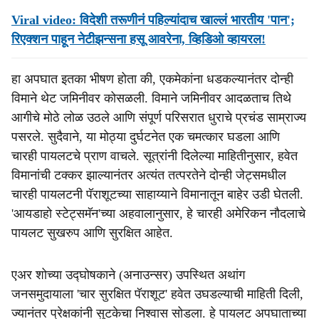
Viral video: विदेशी तरूणीनं पहिल्यांदाच खाल्लं भारतीय 'पान';
रिएक्शन पाहून नेटीझन्सना हसू आवरेना, व्हिडिओ व्हायरल!
हा अपघात इतका भीषण होता की, एकमेकांना धडकल्यानंतर दोन्ही
विमाने थेट जमिनीवर कोसळली. विमाने जमिनीवर आदळताच तिथे
आगीचे मोठे लोळ उठले आणि संपूर्ण परिसरात धुराचे प्रचंड साम्राज्य
पसरले. सुदैवाने, या मोठ्या दुर्घटनेत एक चमत्कार घडला आणि
चारही पायलटचे प्राण वाचले. सूत्रांनी दिलेल्या माहितीनुसार, हवेत
विमानांची टक्कर झाल्यानंतर अत्यंत तत्परतेने दोन्ही जेट्समधील
चारही पायलटनी पॅराशूटच्या साहाय्याने विमानातून बाहेर उडी घेतली.
'आयडाहो स्टेट्समॅन'च्या अहवालानुसार, हे चारही अमेरिकन नौदलाचे
पायलट सुखरुप आणि सुरक्षित आहेत.
एअर शोच्या उद्घोषकाने (अनाउन्सर) उपस्थित अथांग
जनसमुदायाला 'चार सुरक्षित पॅराशूट' हवेत उघडल्याची माहिती दिली,
ज्यानंतर प्रेक्षकांनी सुटकेचा निश्वास सोडला. हे पायलट अपघाताच्या