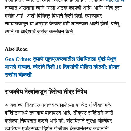
केला होता, ज्यासाठी त्याला अटकही झाली होती. त्यावेळी
पोलिसांच्या
ताब्यात असताना त्याने "मला अटक व्हायची आहे" आणि "मीच ईसा
मसीह आहे" अशी विचित्र विधाने केली होती. त्याच्यावर
न्यायालयातून या क्षेत्रात येण्यास बंदी घालण्यात आली होती, परंतु
त्याने या आदेशाचे सर्रास उल्लंघन केले.
Also Read
Goa Crime: कुडणे खूनप्रकरणातील संशयिताला मुंबई येथून
आणले गोव्यात, कोर्टाने दिली 10 दिवसांची पोलिस कोठडी; होणार
सखोल चौकशी
राजकीय नेत्यांकडून हिंसेचा तीव्र निषेध
अध्यक्षांच्या निवासस्थानाजवळ झालेल्या या थेट गोळीबारामुळे
वॉशिंग्टनमध्ये तणावाचे वातावरण आहे. सीक्रेट सर्व्हिसने जारी
केलेल्या निवेदनात म्हटले आहे की, संशयिताने सुरक्षा चौकीवर
उपस्थित एजंट्सच्या दिशेने गोळीबार केल्यानंतरच जवानांनी