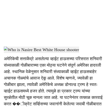
c
i
a
l
s
Who is Nasire Best White House shooter
-
Dainik Gomantak
h
अमेरिकेची सत्ताकेंद्रे असलेल्या व्हाईट हाऊसच्या परिसरात शनिवारी
a
संध्याकाळी गोळीबाराच्या एका मोठ्या घटनेने संपूर्ण अमेरिका हादरली
r
आहे. स्थानिक वेळेनुसार शनिवारी संध्याकाळी व्हाईट हाऊसबाहेर
अचानक गोळ्यांचे आवाज ऐकू आले. विशेष म्हणजे, ज्यावेळी हा
e
गोळीबार झाला, त्यावेळी अमेरिकेचे अध्यक्ष डोनाल्ड ट्रम्प हे स्वतः
व्हाईट हाऊसमध्ये हजर होते. त्यामुळे हा प्रकार ट्रम्प यांच्या
सुरक्षेतील मोठी चूक मानला जात आहे. या घटनेनंतर तत्काळ कारवाई
करत ��ीक्रेट सर्व्हिसच्या जवानांनी केलेल्या जवाबी गोळीबारात