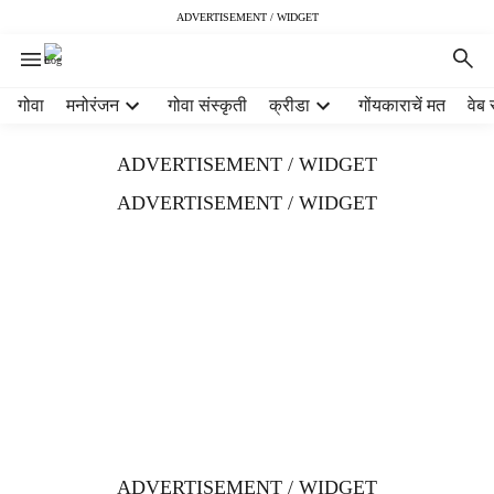
ADVERTISEMENT / WIDGET
H
गोवा
मनोरंजन
गोवा संस्कृती
क्रीडा
गोंयकाराचें मत
वेब 
e
a
ADVERTISEMENT / WIDGET
d
e
ADVERTISEMENT / WIDGET
r
m
e
n
u
i
t
e
m
s
ADVERTISEMENT / WIDGET