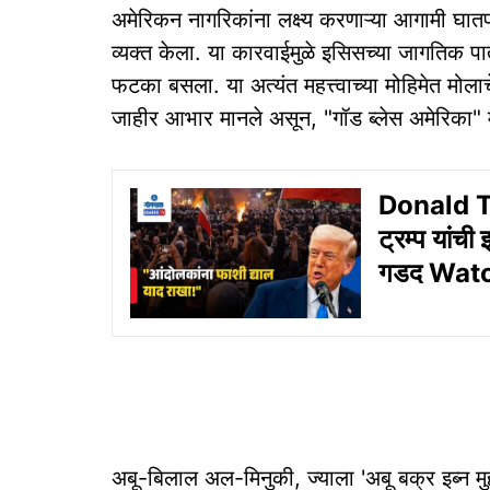
अमेरिकन नागरिकांना लक्ष्य करणाऱ्या आगामी घातपा
व्यक्त केला. या कारवाईमुळे इसिसच्या जागतिक पा
फटका बसला. या अत्यंत महत्त्वाच्या मोहिमेत मोलाच
जाहीर आभार मानले असून, "गॉड ब्लेस अमेरिका" म्
Donald Tru
ट्रम्प यांच
गडद Wat
अबू-बिलाल अल-मिनुकी, ज्याला 'अबू बक्र इब्न म