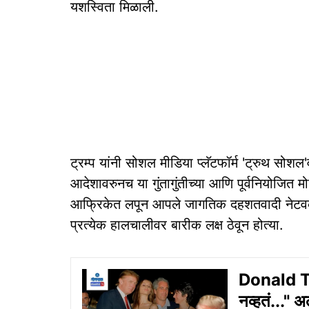
यशस्विता मिळाली.
ट्रम्प यांनी सोशल मीडिया प्लॅटफॉर्म 'ट्रुथ सोशल'
आदेशावरुनच या गुंतागुंतीच्या आणि पूर्वनियोजि
आफ्रिकेत लपून आपले जागतिक दहशतवादी नेटवर्क च
प्रत्येक हालचालीवर बारीक लक्ष ठेवून होत्या.
Donald Trum
नव्हतं..." अ