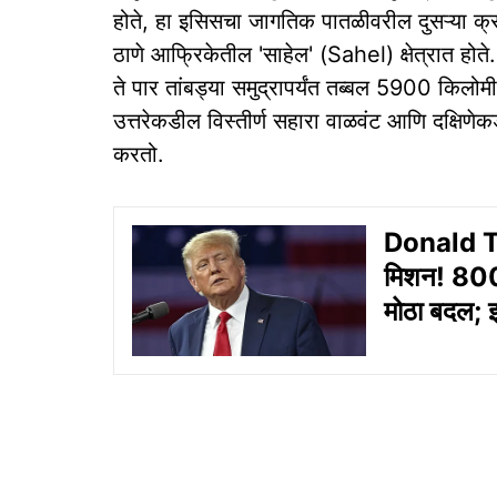
होते, हा इसिसचा जागतिक पातळीवरील दुसऱ्या क्र
ठाणे आफ्रिकेतील 'साहेल' (Sahel) क्षेत्रात हो
ते पार तांबड्या समुद्रापर्यंत तब्बल 5900 कि
उत्तरेकडील विस्तीर्ण सहारा वाळवंट आणि दक्षिणे
करतो.
Donald Trum
मिशन! 800 क
मोठा बदल; इर