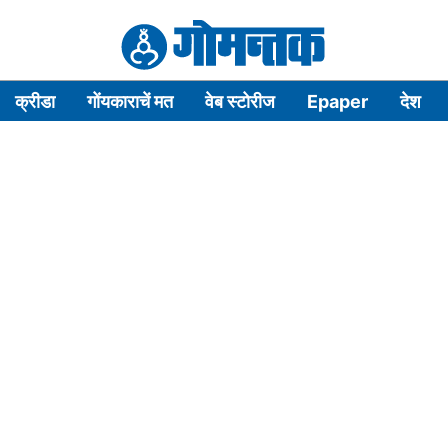
क्रीडा
गोंयकाराचें मत
वेब स्टोरीज
Epaper
देश