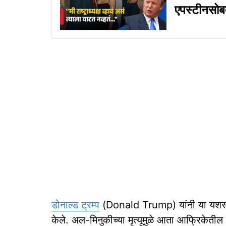
एपस्टीनसोबतच
डोनाल्ड ट्रम्प
(Donald Trump) यांनी या यशस्वी मो
केले. अल-मिनुकीच्या मृत्यूमुळे आता आफ्रिकेत