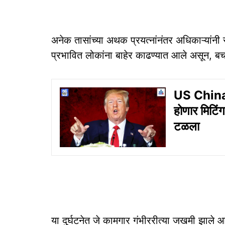
अनेक तासांच्या अथक प्रयत्नांनंतर अधिकाऱ्यांन
प्रभावित लोकांना बाहेर काढण्यात आले असून, बच
US China T
होणार मिटि
टळला
या दुर्घटनेत जे कामगार गंभीररीत्या जखमी झाले 