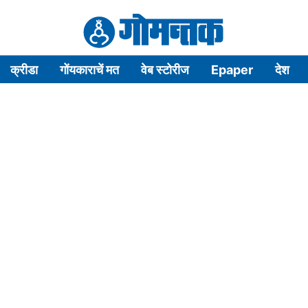
क्रीडा
गोंयकाराचें मत
वेब स्टोरीज
Epaper
देश