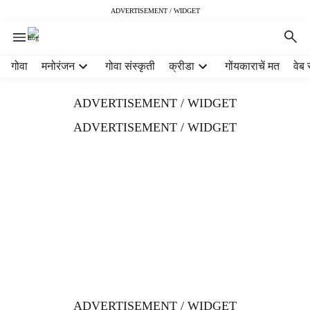
ADVERTISEMENT / WIDGET
H
गोवा
मनोरंजन
गोवा संस्कृती
क्रीडा
गोंयकाराचें मत
वेब 
e
a
ADVERTISEMENT / WIDGET
d
e
ADVERTISEMENT / WIDGET
r
m
e
n
u
i
t
e
m
s
ADVERTISEMENT / WIDGET