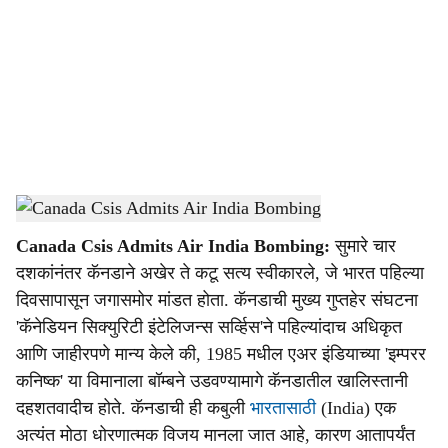
c
i
a
l
s
Canada Csis Admits Air India Bombing
-
DainikGomantak
h
Canada Csis Admits Air India Bombing:
सुमारे चार
a
दशकांनंतर कॅनडाने अखेर ते कटू सत्य स्वीकारले, जे भारत पहिल्या
r
दिवसापासून जगासमोर मांडत होता. कॅनडाची मुख्य गुप्तहेर संघटना
'कॅनेडियन सिक्युरिटी इंटेलिजन्स सर्व्हिस'ने पहिल्यांदाच अधिकृत
e
आणि जाहीरपणे मान्य केले की, 1985 मधील एअर इंडियाच्या 'इम्परर
कनिष्क' या विमानाला बॉम्बने उडवण्यामागे कॅनडातील खालिस्तानी
दहशतवादीच होते. कॅनडाची ही कबुली
भारतासाठी
(India) एक
अत्यंत मोठा धोरणात्मक विजय मानला जात आहे, कारण आतापर्यंत