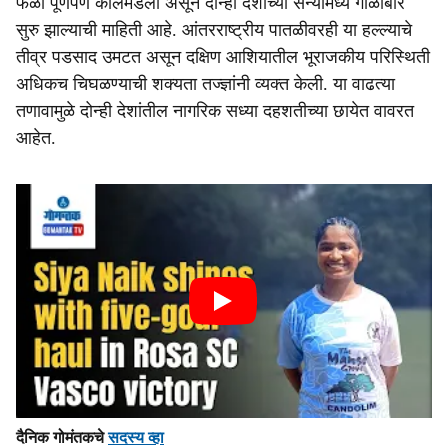
फळी पूर्णपणे कोलमडली असून दोन्ही देशांच्या सैन्यामध्ये गोळीबार
सुरु झाल्याची माहिती आहे. आंतरराष्ट्रीय पातळीवरही या हल्ल्याचे
तीव्र पडसाद उमटत असून दक्षिण आशियातील भूराजकीय परिस्थिती
अधिकच चिघळण्याची शक्यता तज्ज्ञांनी व्यक्त केली. या वाढत्या
तणावामुळे दोन्ही देशांतील नागरिक सध्या दहशतीच्या छायेत वावरत
आहेत.
दैनिक गोमंतकचे
सदस्य व्हा