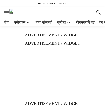
ADVERTISEMENT / WIDGET
H
गोवा
मनोरंजन
गोवा संस्कृती
क्रीडा
गोंयकाराचें मत
वेब 
e
a
ADVERTISEMENT / WIDGET
d
e
ADVERTISEMENT / WIDGET
r
m
e
n
u
i
t
e
m
s
ADVERTISEMENT / WIDGET