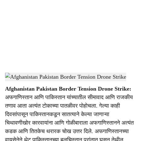
o
c
i
a
l
s
Afghanistan air strike in Pakistan
-
Dainik Gomantak
h
Afghanistan Pakistan Border Tension Drone Strike:
a
अफगाणिस्तान आणि पाकिस्तान यांच्यातील सीमावाद आणि राजकीय
r
तणाव आता अत्यंत टोकाच्या पातळीवर पोहोचला. गेल्या काही
दिवसांपासून पाकिस्तानकडून सातत्याने केल्या जाणाऱ्या
e
चिथावणीखोर कारवायांना आणि गोळीबाराला अफगाणिस्तानने अत्यंत
कडक आणि तितकेच थरारक चोख उत्तर दिले. अफगाणिस्तानच्या
वायूसेनेने थेट पाकिस्तानच्या बलुचिस्तान प्रांतात घुसून तेथील