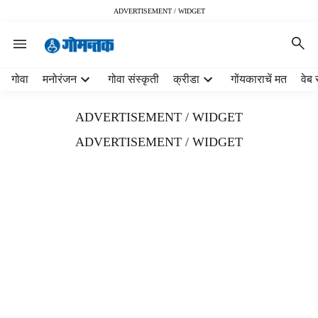
ADVERTISEMENT / WIDGET
H
गोवा
मनोरंजन
गोवा संस्कृती
क्रीडा
गोंयकाराचें मत
वेब 
e
a
ADVERTISEMENT / WIDGET
d
e
ADVERTISEMENT / WIDGET
r
m
e
n
u
i
t
e
m
s