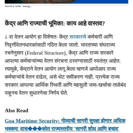
आवश्यक आहे.
केंद्र आणि राज्याची भूमिका: काय आहे वास्तव?
८ वा वेतन आयोग हा विशेषतः केंद्र
सरकारचे
कर्मचारी आणि
निवृत्तीवेतनधारकांसाठी गठित केला जातो. भारताच्या संघराज्य
रचनेनुसार (Federal Structure), केंद्र आणि राज्य सरकारे
आपल्या कर्मचाऱ्यांच्या वेतन संरचना ठरवण्यासाठी स्वतंत्र आहेत.
त्यामुळे, केंद्राने वेतन आयोग लागू केला म्हणजे आपोआप राज्य
कर्मचाऱ्यांचे वेतन वाढेल, असे थेट समीकरण नाही. प्रत्येक राज्य
सरकार आपल्या आर्थिक स्थिती आणि महसुली जमा-खर्चाचा ताळेबंद
पाहूनच वेतन सुधारणेचा निर्णय घेते.
Also Read
Goa Maritime Security: गोव्याची सागरी सुरक्षा होणार अधिक
भक्कम! वास���कोत राज्यस्तरीय 'सागरी शोध आणि बचाव'