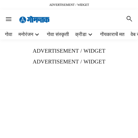
ADVERTISEMENT / WIDGET
H
गोवा
मनोरंजन
गोवा संस्कृती
क्रीडा
गोंयकाराचें मत
वेब 
e
a
ADVERTISEMENT / WIDGET
d
e
ADVERTISEMENT / WIDGET
r
m
e
n
u
i
t
e
m
s