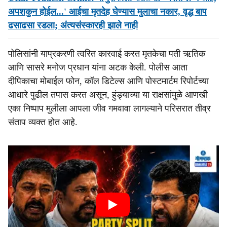
अपशकुन होईल...' आईचा मृतदेह घेण्यास मुलाचा नकार, वृद्ध बाप
ढसाढसा रडला; अंत्यसंस्कारही झाले नाही
पोलिसांनी याप्रकरणी त्वरित कारवाई करत मृतकेचा पती ऋतिक
आणि सासरे मनोज प्रधान यांना अटक केली. पोलीस आता
दीपिकाचा मोबाईल फोन, कॉल डिटेल्स आणि पोस्टमार्टम रिपोर्टच्या
आधारे पुढील तपास करत असून, हुंड्याच्या या राक्षसांमुळे आणखी
एका निष्पाप मुलीला आपला जीव गमवावा लागल्याने परिसरात तीव्र
संताप व्यक्त होत आहे.