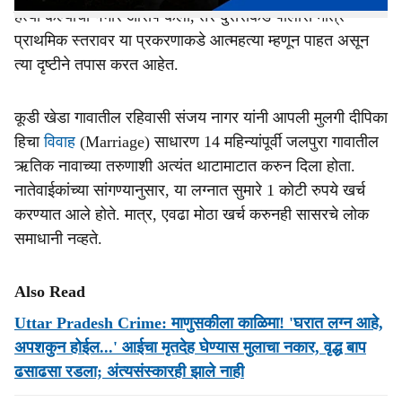
हत्या केल्याचा गंभीर आरोप केला, तर दुसरीकडे पोलीस मात्र
प्राथमिक स्तरावर या प्रकरणाकडे आत्महत्या म्हणून पाहत असून
त्या दृष्टीने तपास करत आहेत.
कूडी खेडा गावातील रहिवासी संजय नागर यांनी आपली मुलगी दीपिका
हिचा
विवाह
(Marriage) साधारण 14 महिन्यांपूर्वी जलपुरा गावातील
ऋतिक नावाच्या तरुणाशी अत्यंत थाटामाटात करुन दिला होता.
नातेवाईकांच्या सांगण्यानुसार, या लग्नात सुमारे 1 कोटी रुपये खर्च
करण्यात आले होते. मात्र, एवढा मोठा खर्च करुनही सासरचे लोक
समाधानी नव्हते.
Also Read
Uttar Pradesh Crime: माणुसकीला काळिमा! 'घरात लग्न आहे,
अपशकुन होईल...' आईचा मृतदेह घेण्यास मुलाचा नकार, वृद्ध बाप
ढसाढसा रडला; अंत्यसंस्कारही झाले नाही