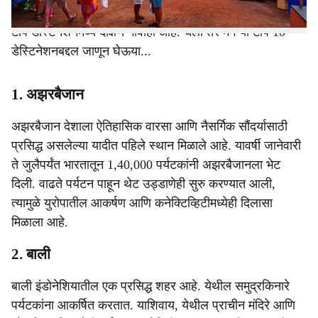
लोकांनी सर्च केलेल्या टॉप 10 डेस्टिनेशनबद्दल सांगितले आहे. या 10
टॉप डेस्टिनेशनमध्ये दक्षिण गोवाही आहे. चला तर मग या टॉप 10
डेस्टिनेशनबद्दल जाणून घेऊया...
1. अझरबैजान
अझरबैजान देशाला ऐतिहासिक वारसा आणि नैसर्गिक सौंदर्यासाठी
प्रसिद्ध असलेल्या यादीत पहिले स्थान मिळाले आहे. यावर्षी जानेवारी
ते जुलैपर्यंत भारतातून 1,40,000 पर्यटकांनी अझरबैजानला भेट
दिली. वाढते पर्यटन पाहून थेट उड्डाणेही सुरु करण्यात आली,
त्यामुळे युरोपातील आकर्षण आणि कनेक्टिव्हिटीमध्येही दिलासा
मिळाला आहे.
2. बाली
बाली इंडोनेशियातील एक प्रसिद्ध शहर आहे. येथील समुद्रकिनारे
पर्यटकांना आकर्षित करतात. याशिवाय, येथील प्राचीन मंदिरे आणि