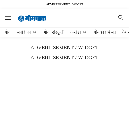
ADVERTISEMENT / WIDGET
H
गोवा
मनोरंजन
गोवा संस्कृती
क्रीडा
गोंयकाराचें मत
वेब 
e
a
ADVERTISEMENT / WIDGET
d
e
ADVERTISEMENT / WIDGET
r
m
e
n
u
i
t
e
m
s