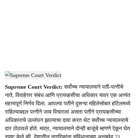
o
c
i
a
l
s
Supreme Court
-
Dainik Gomantak
h
Supreme Court Verdict:
सर्वोच्च न्यायालयाने पती-पत्नीचे
a
नाते, विवाहेत्तर संबंध आणि प्रायव्हसीचा अधिकार यावर एक अत्यंत
r
महत्त्वपूर्ण निर्णय दिला. आपल्या पतीने दुसऱ्या महिलेसोबत हॉटेलमध्ये
राहिल्याबद्दल पत्नीने जाब विचारला असता पतीने प्रायव्हसीच्या
e
अधिकाराचे उल्लंघन झाल्याचा दावा करत थेट सर्वोच्च न्यायालयाचे
दार ठोठावले होते. मात्र, न्यायालयाने दोन्ही बाजूंचे म्हणणे ऐकून घेत
स्पष्ट केले की, देशातील नागरिकांना संविधानाच्या अनुच्छेद 21