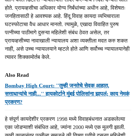
होते. प्रायव्हसीचा अधिकार योग्य निर्बंधांच्या अधीन आहे, विशेषतः
जनहितासाठी हे आवश्यक आहे. हिंदू विवाह कायदा व्यभिचाराला
घटस्फोटाचा वैध आधार मानतो. त्यामुळे, एखादा विवाहित पुरुष
पत्नीच्या पाठीमागे दुसऱ्या महिलेशी संबंध ठेवत असेल, तर
प्रायव्हसीच्या नावाखाली न्यायालय अशा व्यक्तीला मदत करु शकत
नाही, असे उच्च न्यायालयाने म्हटले होते आणि सर्वोच्च न्यायालयानेही
त्यावर शिक्कामोर्तब केले.
Also Read
Bombay High Court: ''तुम्ही जनतेचे सेवक आहात,
सत्ताधाऱ्यांचे नाही...'' हायकोर्टाने मुंबई पोलिसांना झापलं; काय नेमकं
प्रकरण?
हे संपूर्ण कायदेशीर प्रकरण 1998 मध्ये विवाहबंधनात अडकलेल्या
एका जोडप्याशी संबंधित आहे, ज्यांना 2000 मध्ये एक मुलगी झाली.
काही काळानंतर पत्नीला समजले की तिच्या पतीचे दुसऱ्या महिलेशी