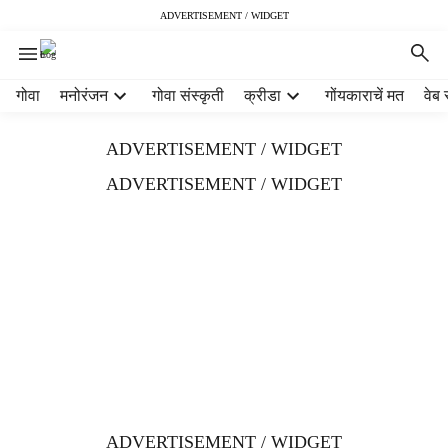
ADVERTISEMENT / WIDGET
H
गोवा
मनोरंजन
गोवा संस्कृती
क्रीडा
गोंयकाराचें मत
वेब 
e
a
ADVERTISEMENT / WIDGET
d
e
ADVERTISEMENT / WIDGET
r
m
e
n
u
i
t
e
m
s
ADVERTISEMENT / WIDGET