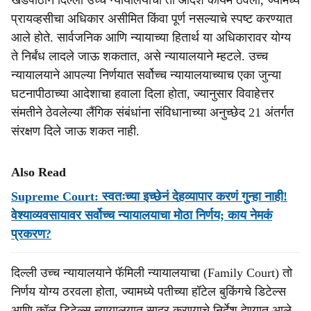
खंडपीठाने दिल्ली उच्च न्यायालयाचा तो आदेश कायम ठेवला, ज्यामध्ये
प्रायव्हसीचा अधिकार असीमित किंवा पूर्ण नसल्याचे स्पष्ट करण्यात
आले होते. सार्वजनिक आणि न्यायाच्या हितार्थ या अधिकारावर योग्य
ते निर्बंध लादले जाऊ शकतात, असे न्यायालयाने म्हटले. उच्च
न्यायालयाने आपल्या निर्णयात सर्वोच्च न्यायालयाच्याच एका जुन्या
घटनापीठाच्या आदेशाचा हवाला दिला होता, ज्यानुसार विवाहेत्तर
संमतीने ठेवलेल्या लैंगिक संबंधांना संविधानाच्या अनुच्छेद 21 अंतर्गत
संरक्षण दिले जाऊ शकत नाही.
Also Read
Supreme Court: स्वतःच्या इच्छेनं देहव्यापार करणं गुन्हा नाही!
वेश्याव्यवसायावर सर्वोच्च न्यायालयाचा मोठा निर्णय; काय नेमकं
प्रकरण?
दिल्ली उच्च न्यायालयाने फॅमिली न्यायालयाचा (Family Court) तो
निर्णय योग्य ठरवला होता, ज्यामध्ये पतीच्या हॉटेल बुकिंगचे डिटेल्स
आणि कॉल डिटेल्स न्यायालयात सादर करण्याचे निर्देश देण्यात आले