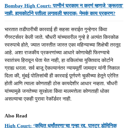
Bombay High Court: पत्नीनं घरकाम न करणं म्हणजे 'क्रूरता'
नाही, हायकोर्टाने पतीला लगावली चपराक; नेमकं काय प्रकरण?
भारतात तडीपारीची कारवाई ही सहसा सराईत गुन्हेगार किंवा
गँगस्टर्सवर केली जाते. चौधरी यांच्यावरील गुन्हे हे अत्यंत किरकोळ
स्वरुपाचे होते, ज्यात जास्तीत जास्त एका महिन्याच्या शिक्षेची तरतूद
आहे. अशा राजकीय प्रकरणांच्या आधारे कोणाचेही फिरण्याचे
स्वातंत्र्य हिरावून घेता येत नाही, हा वकिलांचा युक्तिवाद कोर्टाने
ग्राह्य धरला. सर्व बाजू ऐकल्यानंतर न्यायमूर्ती जामदार यांनी निकाल
दिला की, मुंबई पोलिसांची ही कारवाई पूर्णपणे चुकीच्या हेतूने प्रेरित
होती आणि त्याला कोणताही ठोस कायदेशीर आधार नव्हता. चौधरी
यांच्यामुळे जनतेच्या सुरक्षेला किंवा मालमत्तेला कोणताही धोका
असल्याचा एकही पुरावा रेकॉर्डवर नाही.
Also Read
High Court: ‘कथित धर्मांतरणा’चा गुन्हा रद्द, पास्टर डोमिनिक