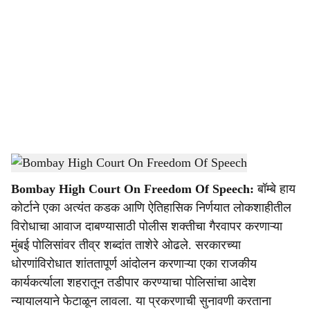
o
c
i
a
l
s
Bombay High Court CAA protest case details
-
Dainik Gomantak
h
Bombay High Court On Freedom Of Speech:
बॉम्बे हाय
a
कोर्टाने एका अत्यंत कडक आणि ऐतिहासिक निर्णयात लोकशाहीतील
r
विरोधाचा आवाज दाबण्यासाठी पोलीस शक्तीचा गैरवापर करणाऱ्या
मुंबई पोलिसांवर तीव्र शब्दांत ताशेरे ओढले. सरकारच्या
e
धोरणांविरोधात शांततापूर्ण आंदोलन करणाऱ्या एका राजकीय
कार्यकर्त्याला शहरातून तडीपार करण्याचा पोलिसांचा आदेश
न्यायालयाने फेटाळून लावला. या प्रकरणाची सुनावणी करताना