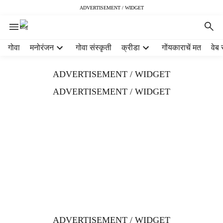
ADVERTISEMENT / WIDGET
H
गोवा
मनोरंजन
गोवा संस्कृती
क्रीडा
गोंयकाराचें मत
वेब 
e
a
ADVERTISEMENT / WIDGET
d
e
ADVERTISEMENT / WIDGET
r
m
e
n
u
i
t
e
m
s
ADVERTISEMENT / WIDGET