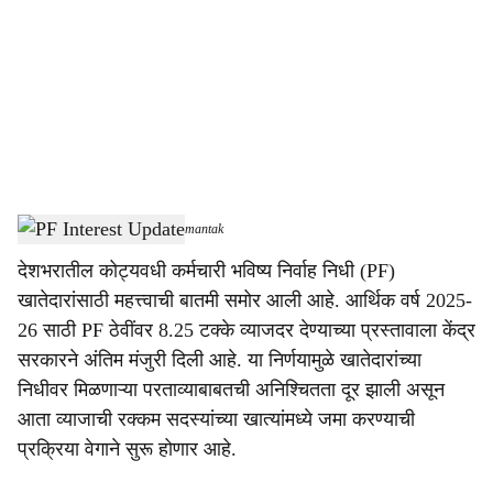
c
i
a
l
s
PF Interest Update
-
Dainik Gomantak
h
देशभरातील कोट्यवधी कर्मचारी भविष्य निर्वाह निधी (PF)
a
खातेदारांसाठी महत्त्वाची बातमी समोर आली आहे. आर्थिक वर्ष 2025-
r
26 साठी PF ठेवींवर 8.25 टक्के व्याजदर देण्याच्या प्रस्तावाला केंद्र
सरकारने अंतिम मंजुरी दिली आहे. या निर्णयामुळे खातेदारांच्या
e
निधीवर मिळणाऱ्या परताव्याबाबतची अनिश्चितता दूर झाली असून
आता व्याजाची रक्कम सदस्यांच्या खात्यांमध्ये जमा करण्याची
प्रक्रिया वेगाने सुरू होणार आहे.