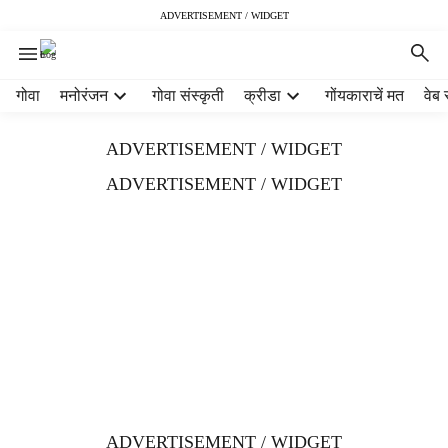
ADVERTISEMENT / WIDGET
H
गोवा
मनोरंजन
गोवा संस्कृती
क्रीडा
गोंयकाराचें मत
वेब 
e
a
ADVERTISEMENT / WIDGET
d
e
ADVERTISEMENT / WIDGET
r
m
e
n
u
i
t
e
m
s
ADVERTISEMENT / WIDGET