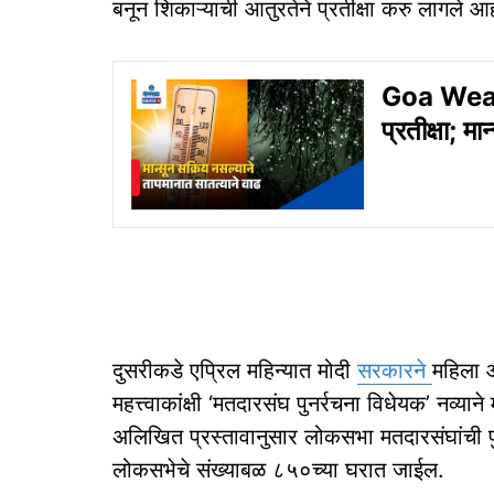
बनून शिकाऱ्याची आतुरतेने प्रतीक्षा करु लागले आ
Goa Weathe
प्रतीक्षा; म
दुसरीकडे एप्रिल महिन्यात मोदी
सरकारने
महिला आ
महत्त्वाकांक्षी ‘मतदारसंघ पुनर्रचना विधेयक’ नव्या
अलिखित प्रस्तावानुसार लोकसभा मतदारसंघांची पु
लोकसभेचे संख्याबळ ८५०च्या घरात जाईल.