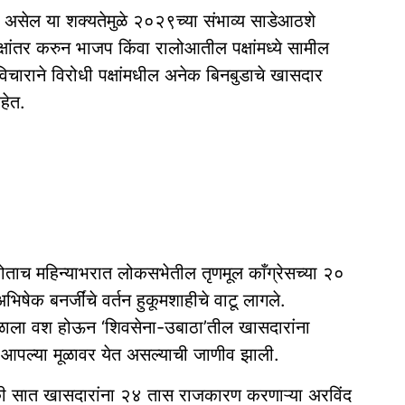
ी असेल या शक्यतेमुळे २०२९च्या संभाव्य साडेआठशे
्षांतर करुन भाजप किंवा रालोआतील पक्षांमध्ये सामील
िचाराने विरोधी पक्षांमधील अनेक बिनबुडाचे खासदार
हेत.
ोताच महिन्याभरात लोकसभेतील तृणमूल काँग्रेसच्या २०
भिषेक बनर्जींचे वर्तन हुकूमशाहीचे वाटू लागले.
 खेळाला वश होऊन ‘शिवसेना-उबाठा’तील खासदारांना
ता आपल्या मूळावर येत असल्याची जाणीव झाली.
ापैकी सात खासदारांना २४ तास राजकारण करणाऱ्या अरविंद