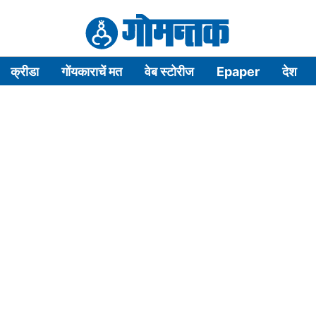
क्रीडा
गोंयकाराचें मत
वेब स्टोरीज
Epaper
देश