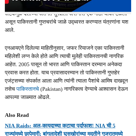
अधिकाऱ्यांपर्यंत पोहोचवल्याच्या आरोपाखाली बेड्या ठोकल्या. या
अटकेमुळे देशाच्या अंतर्गत सुरक्षेला असणारा एक मोठा धोका टळला
असून पाकिस्तानी गुप्तचरांचे जाळे उद्ध्वस्त करण्यात यंत्रणांना यश
आले.
एनआयएने दिलेल्या माहितीनुसार, जफर रियाजने एका पाकिस्तानी
महिलेशी लग्न केले होते आणि त्याची मुलेही पाकिस्तानची नागरिक
आहेत. 2005 पासून तो भारत आणि पाकिस्तान दरम्यान अनेकदा
प्रवास करत होता. याच प्रवासादरम्यान तो पाकिस्तानी गुप्तहेर
एजंट्सच्या संपर्कात आला आणि त्यांनी त्याला पैशांचे आमिष दाखवून
तसेच
पाकिस्तानचे
(Pakistan) नागरिकत्व देण्याचे आश्वासन देऊन
आपल्या जाळ्यात ओढले.
Also Read
NIA Raids: अल-कायदाच्या कटाचा पर्दाफाश! NIA ची 5
राज्यांमध्ये छापेमारी; बांगलादेशी घुसखोरांच्या मदतीने गुजरातमध्ये