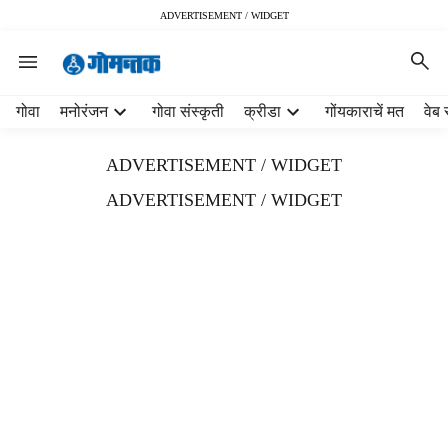
ADVERTISEMENT / WIDGET
H
गोवा
मनोरंजन
गोवा संस्कृती
क्रीडा
गोंयकाराचें मत
वेब 
e
a
ADVERTISEMENT / WIDGET
d
e
ADVERTISEMENT / WIDGET
r
m
e
n
u
i
t
e
m
s