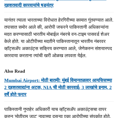
दहशतवादी कारवायांचे षडयंत्र
यानंतर त्याला भारताच्या विरोधात हेरगिरीच्या कामात गुंतवण्यात आले.
तपासात समोर आले की, आरोपी जफरने पाकिस्तानी अधिकाऱ्यांना
मदत करण्यासाठी भारतीय मोबाईल नंबरचे वन-टाइम पासवर्ड शेअर
केले होते. या ओटीपीच्या मदतीने पाकिस्तानातून भारतीय नंबरवर
व्हॉट्सॲप अकाउंट्स सक्रिय करण्यात आले, जेणेकरुन संशयास्पद
कारवाया करताना त्यांची खरी ओळख लपवता येईल.
Also Read
Mumbai Airport: मोठी बातमी! मुंबई विमानतळावर आयसिसच्या
2 दहशतवाद्यांना अटक, NIA ची मोठी कारवाई; 3 लाखांचे इनाम, 2
वर्षे होते फरार
पाकिस्तानी गुप्तहेर अधिकारी याच व्हॉट्सॲप अकाउंट्सचा वापर
करुन 'मोतीराम जाट' नावाच्या दुसऱ्या एका आरोपीच्या संपर्कात होते.