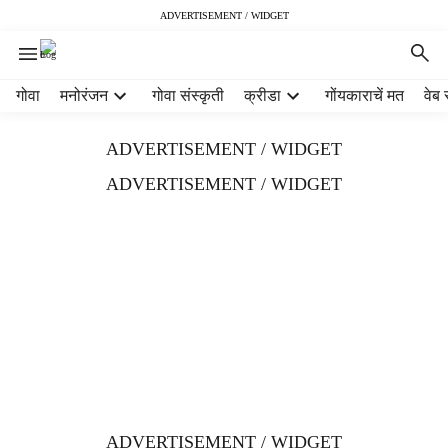
ADVERTISEMENT / WIDGET
H
गोवा
मनोरंजन
गोवा संस्कृती
क्रीडा
गोंयकाराचें मत
वेब 
e
a
ADVERTISEMENT / WIDGET
d
e
ADVERTISEMENT / WIDGET
r
m
e
n
u
i
t
e
m
s
ADVERTISEMENT / WIDGET