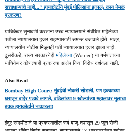
सत्ताधाऱ्यांचे नाही...'' हायकोर्टाने मुंबई पोलिसांना झापलं; काय नेमकं
प्रकरण?
याचिकेवर सुनावणी करताना उच्च न्यायालयाने संबंधित महिलेच्या
पतीला न्यायालयात हजर राहण्यासाठी समन्स बजावले होते. मात्र,
न्यायालयीन नोटीस मिळूनही पती न्यायालयात हजर झाला नाही.
दुसरीकडे, राज्य सरकारनेही
महिलेच्या
(Women) या गर्भपाताच्या
याचिकेवर कोणत्याही प्रकारचा आक्षेप किंवा विरोध दर्शवला नाही.
Also Read
Bombay High Court: मुंबईची नोकरी सोडली, पण हक्काच्या
घरातून बाहेर पडावे लागले, वडिलांच्या 9 खोल्यांच्या महालावर मुलाचा
हक्क हायकोर्टाने नाकारला!
इंदूर खंडपीठाने या प्रकरणातील सर्व बाजू तपासून 29 जून रोजी
आपला अंतिम निर्णय सुनावला. न्यायालयाने 13 आठवड्यांच्या गरोदर