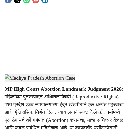
S
o
c
i
a
l
s
Court
-
Dainik Gomantak
h
MP High Court Abortion Landmark Judgment 2026:
a
महिलांच्या पुनरुत्पादन अधिकारांविषयी (Reproductive Rights)
r
मध्य प्रदेश उच्च न्यायालयाच्या इंदूर खंडपीठाने एक अत्यंत महत्त्वाचा
आणि ऐतिहासिक निर्णय दिला. न्यायालयाने स्पष्ट केले की, गर्भामध्ये
e
मूल ठेवायचे की गर्भपात (Abortion) करायचा, याचा अधिकार केवळ
आणि केवळ संबंधित महिलेचाच आहे. या कायदेशीर प्रक्रियेसाठी