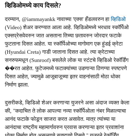
व्हिडिओमध्ये काय दिसले?
दरम्यान, @iammayankk नावाच्या 'एक्स' हँडलवरुन हा
व्हिडिओ
(Video) शेअर करण्यात आला आहे. व्हिडिओमध्ये भरधाव स्कॉर्पिओ
एक्सप्रेसवेवरुन जात असताना तिच्या छतावरुन जोरदार फटाके
फुटताना दिसत आहेत. या स्कॉर्पिओच्या मागोमाग एक हुंडई क्रेटा
(Hyundai Creta) गाडी जाताना दिसत आहे. त्या क्रेटाच्या
सनरुफमधून (Sunroof) बसलेले लोक या स्टंटचे व्हिडिओ रेकॉर्डिंग
��रत आहेत. फुटेजमध्ये फटाक्यांच्या उडणाऱ्या ठिणग्या स्पष्टपणे
दिसत आहेत, ज्यामुळे आजूबाजूच्या इतर वाहनांसाठी मोठा धोका
निर्माण झाला.
दुसरीकडे, व्हिडिओ शेअर करणाऱ्या युजरने असा अंदाज व्यक्त केला
की, "कदाचित ते लोक आपल्या नव्या स्कॉर्पिओला नंबर मिळाल्याचा
आनंद फटाके फोडून साजरा करत असावेत. मात्र त्यांच्या या
आनंदाचा राष्ट्रीय महामार्गावरुन प्रवास करणाऱ्या इतर प्रवाशांना
धोका निर्माण होत असल्याचे स्पष्टपणे दिसते." युजरने रेकॉर्डिंग