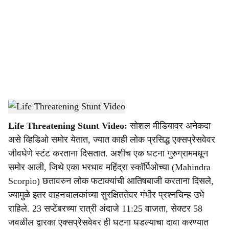
c
i
a
l
s
Viral Video
-
Dainik Gomantak
h
Life Threatening Stunt Video:
सोशल मीडियावर अनेकदा
a
असे व्हिडिओ समोर येतात, ज्यात काही लोक प्रसिद्ध एक्सप्रेसवेवर
r
जीवघेणे स्टंट करताना दिसतात. अशीच एक घटना गुरुग्राममधून
समोर आली, जिथे एका भरधाव महिंद्रा स्कॉर्पिओच्या (Mahindra
e
Scorpio) छतावरुन लोक फटाक्यांची आतिषबाजी करताना दिसले,
ज्यामुळे इतर वाहनचालकांच्या सुरक्षिततेवर गंभीर प्रश्नचिन्ह उभे
राहिले. 23 सप्टेंबरच्या रात्री अंदाजे 11:25 वाजता, सेक्टर 58
जवळील द्वारका एक्सप्रेसवेवर ही घटना घडल्याचा दावा करण्यात