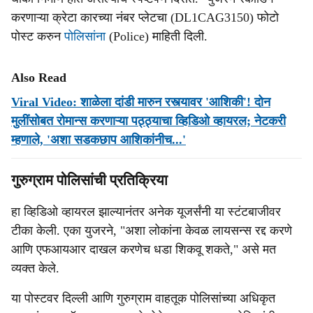
करणाऱ्या क्रेटा कारच्या नंबर प्लेटचा (DL1CAG3150) फोटो
पोस्ट करुन
पोलिसांना
(Police) माहिती दिली.
Also Read
Viral Video: शाळेला दांडी मारुन रस्त्यावर 'आशिकी'! दोन
मुलींसोबत रोमान्स करणाऱ्या पठ्ठ्याचा व्हिडिओ व्हायरल; नेटकरी
म्हणाले, 'अशा सडकछाप आशिकांनीच...'
गुरुग्राम पोलिसांची प्रतिक्रिया
हा व्हिडिओ व्हायरल झाल्यानंतर अनेक यूजर्संनी या स्टंटबाजीवर
टीका केली. एका युजरने, "अशा लोकांना केवळ लायसन्स रद्द करणे
आणि एफआयआर दाखल करणेच धडा शिकवू शकते," असे मत
व्यक्त केले.
या पोस्टवर दिल्ली आणि गुरुग्राम वाहतूक पोलिसांच्या अधिकृत