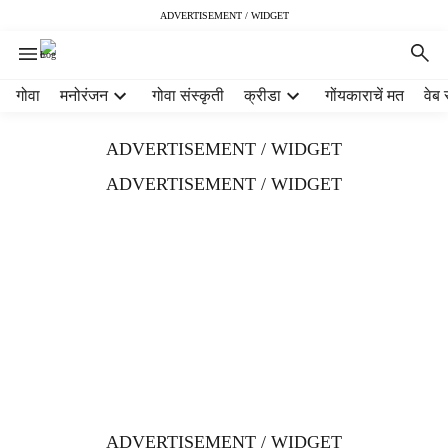
ADVERTISEMENT / WIDGET
H
गोवा
मनोरंजन
गोवा संस्कृती
क्रीडा
गोंयकाराचें मत
वेब 
e
a
ADVERTISEMENT / WIDGET
d
e
ADVERTISEMENT / WIDGET
r
m
e
n
u
i
t
e
m
s
ADVERTISEMENT / WIDGET