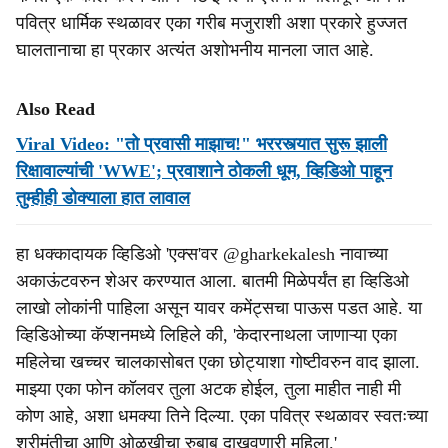
पवित्र धार्मिक स्थळावर एका गरीब मजुराशी अशा प्रकारे हुज्जत
घालतानाचा हा प्रकार अत्यंत अशोभनीय मानला जात आहे.
Also Read
Viral Video: "तो प्रवासी माझाच!" भररस्त्यात सुरू झाली
रिक्षावाल्यांची 'WWE'; प्रवाशाने ठोकली धूम, व्हिडिओ पाहून
तुम्हीही डोक्याला हात लावाल
हा धक्कादायक व्हिडिओ 'एक्स'वर @gharkekalesh नावाच्या
अकाऊंटवरुन शेअर करण्यात आला. बातमी मिळेपर्यंत हा व्हिडिओ
लाखो लोकांनी पाहिला असून यावर कमेंट्सचा पाऊस पडत आहे. या
व्हिडिओच्या कॅप्शनमध्ये लिहिले की, 'केदारनाथला जाणाऱ्या एका
महिलेचा खच्चर चालकासोबत एका छोट्याशा गोष्टीवरुन वाद झाला.
माझ्या एका फोन कॉलवर तुला अटक होईल, तुला माहीत नाही मी
कोण आहे, अशा धमक्या तिने दिल्या. एका पवित्र स्थळावर स्वतःच्या
श्रीमंतीचा आणि ओळखीचा रुबाब दाखवणारी महिला.'