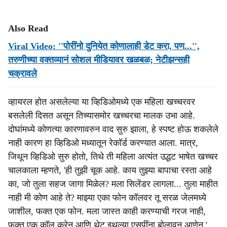
Also Read
Viral Video: ''पोरींनो दुनियेत कोणालाही डेट करा, पण...'',
तरुणीच्या वक्तव्यानं सोशल मीडियावर खळबळ; नेटीझन्सही
चक्रावले
व्हायरल होत असलेल्या या व्हिडिओमध्ये एक महिला खच्चरवर
बसलेली दिसत असून तिच्यासमोर खच्चरचा मालक उभा आहे.
दोघांमध्ये कोणत्या कारणावरुन वाद सुरु झाला, हे स्पष्ट होऊ शकलेले
नाही कारण हा व्हिडिओ मध्यातून रेकॉर्ड करण्यात आला. मात्र,
जिथून व्हिडिओ सुरु होतो, तिथे ती महिला अत्यंत उद्धट भाषेत खच्चर
चालकाला म्हणते, 'ही तुझी चूक आहे. काय तुझ्या बापाचा रस्ता आहे
का, जो तुला सहज जागा मिळेल? मला सिलेंडर लागला... तुला माहीत
नाही मी कोण आहे ते? माझ्या एका फोन कॉलवर तू सरळ जेलमध्ये
जाशील, फक्त एक फोन. मला जास्त काही करण्याची गरज नाही,
फक्त एक कॉल करेन आणि थेट इथल्या एसपींना बोलावून आणेन.'