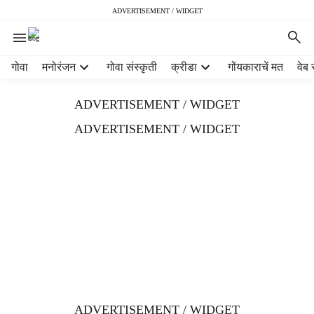
ADVERTISEMENT / WIDGET
H
गोवा
मनोरंजन
गोवा संस्कृती
क्रीडा
गोंयकाराचें मत
वेब 
e
a
ADVERTISEMENT / WIDGET
d
e
ADVERTISEMENT / WIDGET
r
m
e
n
u
i
t
e
m
s
ADVERTISEMENT / WIDGET