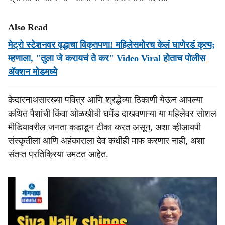
Also Read
मेट्रो स्टेशनवर वृद्धाचा विकृतपणा! महिलेसमोरच केलं घाणेरडं कृत्य;
म्हणाला, "तुला जे करायचं ते कर" Video Viral होताच पोलीस
ॲक्शन मोडमध्ये
केदारनाथसारख्या पवित्र आणि श्रद्धेच्या ठिकाणी येऊन आपल्या
कथित पैशांची किंवा ओळखीची घमेंड दाखवणाऱ्या या महिलेवर सोशल
मीडियावरील जनता कडाडून टीका करत असून, अशा व्हीआयपी
संस्कृतीला आणि अहंकाराला देव कधीही माफ करणार नाही, अशा
संतप्त प्रतिक्रिया उमटत आहेत.