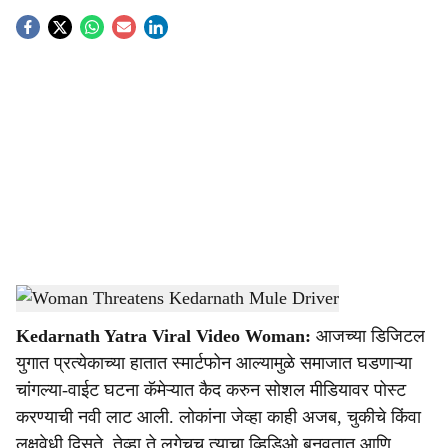
S
o
c
i
a
l
s
Viral Video
-
Dainik Gomantak
h
Kedarnath Yatra Viral Video Woman:
आजच्या डिजिटल
a
युगात प्रत्येकाच्या हातात स्मार्टफोन आल्यामुळे समाजात घडणाऱ्या
r
चांगल्या-वाईट घटना कॅमेऱ्यात कैद करुन सोशल मीडियावर पोस्ट
करण्याची नवी लाट आली. लोकांना जेव्हा काही अजब, चुकीचे किंवा
e
लक्षवेधी दिसते, तेव्हा ते लगेचच त्याचा व्हिडिओ बनवतात आणि