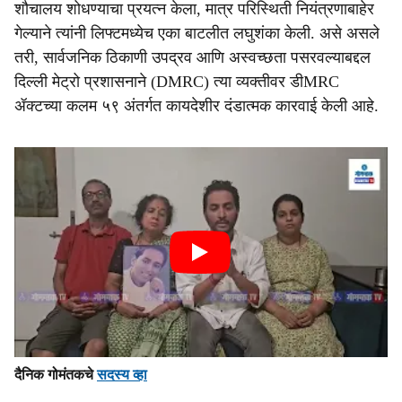
शौचालय शोधण्याचा प्रयत्न केला, मात्र परिस्थिती नियंत्रणाबाहेर
गेल्याने त्यांनी लिफ्टमध्येच एका बाटलीत लघुशंका केली. असे असले
तरी, सार्वजनिक ठिकाणी उपद्रव आणि अस्वच्छता पसरवल्याबद्दल
दिल्ली मेट्रो प्रशासनाने (DMRC) त्या व्यक्तीवर डीMRC
ॲक्टच्या कलम ५९ अंतर्गत कायदेशीर दंडात्मक कारवाई केली आहे.
दैनिक गोमंतकचे
सदस्य व्हा