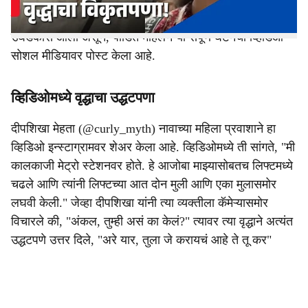
मेट्रो स्टेशनवरील लिफ्टमध्ये घडली आहे. एका वृद्ध व्यक्तीने
लिफ्टमध्ये दोन मुली आणि एका मुलासमोर लघवी केल्याचा प्रकार
उघडकीस आला असून, पीडित महिलेने या संपूर्ण घटनेचा व्हिडिओ
सोशल मीडियावर पोस्ट केला आहे.
व्हिडिओमध्ये वृद्धाचा उद्धटपणा
दीपशिखा मेहता (@curly_myth) नावाच्या महिला प्रवाशाने हा
व्हिडिओ इन्स्टाग्रामवर शेअर केला आहे. व्हिडिओमध्ये ती सांगते, "मी
कालकाजी मेट्रो स्टेशनवर होते. हे आजोबा माझ्यासोबतच लिफ्टमध्ये
चढले आणि त्यांनी लिफ्टच्या आत दोन मुली आणि एका मुलासमोर
लघवी केली." जेव्हा दीपशिखा यांनी त्या व्यक्तीला कॅमेऱ्यासमोर
विचारले की, "अंकल, तुम्ही असं का केलं?" त्यावर त्या वृद्धाने अत्यंत
उद्धटपणे उत्तर दिले, "अरे यार, तुला जे करायचं आहे ते तू कर"