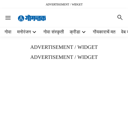
ADVERTISEMENT / WIDGET
H
गोवा
मनोरंजन
गोवा संस्कृती
क्रीडा
गोंयकाराचें मत
वेब 
e
a
ADVERTISEMENT / WIDGET
d
e
ADVERTISEMENT / WIDGET
r
m
e
n
u
i
t
e
m
s