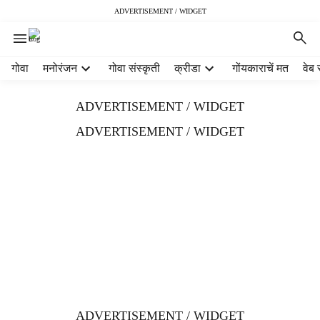
ADVERTISEMENT / WIDGET
H
गोवा
मनोरंजन
गोवा संस्कृती
क्रीडा
गोंयकाराचें मत
वेब 
e
a
ADVERTISEMENT / WIDGET
d
e
ADVERTISEMENT / WIDGET
r
m
e
n
u
i
t
e
m
s
ADVERTISEMENT / WIDGET