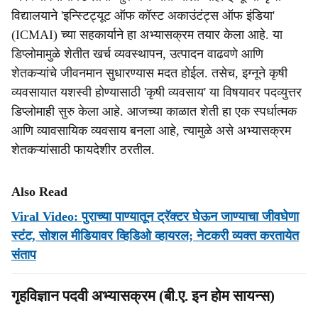
विद्यालयाने 'इन्स्टिट्यूट ऑफ कॉस्ट अकाउंटंट्स ऑफ इंडिया'
(ICMAI) च्या सहकार्याने हा अभ्यासक्रम तयार केला आहे. या
डिप्लोमामुळे शेतीत खर्च व्यवस्थापन, उत्पादन वाढवणे आणि
शेतकऱ्यांचे जीवनमान सुधारण्यास मदत होईल. तसेच, इग्नूने कृषी
व्यवसायात यशस्वी होण्यासाठी 'कृषी व्यवसाय' या विषयावर पदव्युत्तर
डिप्लोमाही सुरु केला आहे. आजच्या काळात शेती हा एक स्पर्धात्मक
आणि व्यावसायिक व्यवसाय बनला आहे, त्यामुळे असे अभ्यासक्रम
शेतकऱ्यांसाठी फायदेशीर ठरतील.
Also Read
Viral Video: पुराच्या पाण्यातून ट्रॅक्टर घेऊन जाण्याचा जीवघेणा
स्टंट, सोशल मीडियावर व्हिडिओ व्हायरल; नेटकरी व्यक्त करतायेत
संताप
गृहविज्ञान पदवी अभ्यासक्रम (बी.ए. इन होम सायन्स)