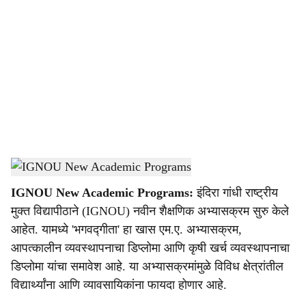
o
c
i
a
l
s
IGNOU New Course
-
Dainik Gomantak
h
IGNOU New Academic Programs:
इंदिरा गांधी राष्ट्रीय
a
मुक्त विद्यापीठाने (IGNOU) नवीन शैक्षणिक अभ्यासक्रम सुरु केले
r
आहेत. यामध्ये 'भगवद्गीता' हा खास एम.ए. अभ्यासक्रम,
आपत्कालीन व्यवस्थापनाचा डिप्लोमा आणि कृषी खर्च व्यवस्थापनाचा
e
डिप्लोमा यांचा समावेश आहे. या अभ्यासक्रमांमुळे विविध क्षेत्रांतील
विद्यार्थ्यांना आणि व्यावसायिकांना फायदा होणार आहे.