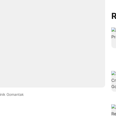
R
inik Gomantak