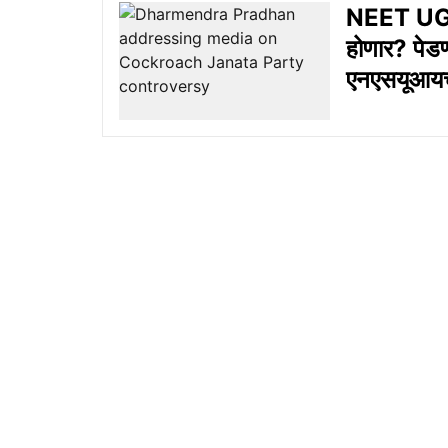
NEET UG 
होणार? पेड
एनएसयूआयच