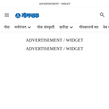
ADVERTISEMENT / WIDGET
H
गोवा
मनोरंजन
गोवा संस्कृती
क्रीडा
गोंयकाराचें मत
वेब 
e
a
ADVERTISEMENT / WIDGET
d
e
ADVERTISEMENT / WIDGET
r
m
e
n
u
i
t
e
m
s