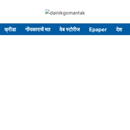
क्रीडा
गोंयकाराचें मत
वेब स्टोरीज
Epaper
देश