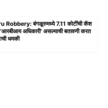
Robbery: बंगळूरुमध्ये 7.11 कोटींची कॅश
ी! 'आरबीआय अधिकारी' असल्याची बतावणी करत
लाची धमकी