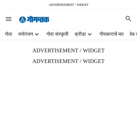
ADVERTISEMENT / WIDGET
H
गोवा
मनोरंजन
गोवा संस्कृती
क्रीडा
गोंयकाराचें मत
वेब 
e
a
ADVERTISEMENT / WIDGET
d
e
ADVERTISEMENT / WIDGET
r
m
e
n
u
i
t
e
m
s