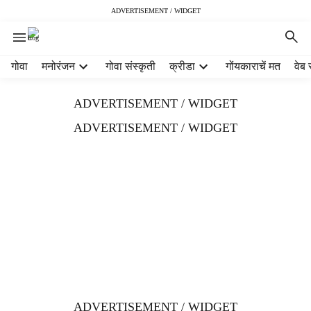
ADVERTISEMENT / WIDGET
H
गोवा
मनोरंजन
गोवा संस्कृती
क्रीडा
गोंयकाराचें मत
वेब 
e
a
ADVERTISEMENT / WIDGET
d
e
ADVERTISEMENT / WIDGET
r
m
e
n
u
i
t
e
m
s
ADVERTISEMENT / WIDGET