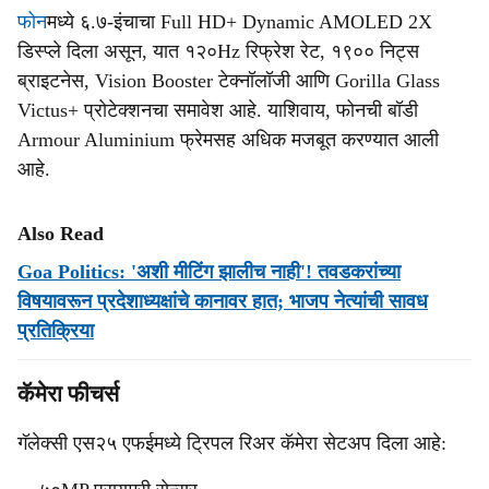
फोन
मध्ये ६.७-इंचाचा Full HD+ Dynamic AMOLED 2X
डिस्प्ले दिला असून, यात १२०Hz रिफ्रेश रेट, १९०० निट्स
ब्राइटनेस, Vision Booster टेक्नॉलॉजी आणि Gorilla Glass
Victus+ प्रोटेक्शनचा समावेश आहे. याशिवाय, फोनची बॉडी
Armour Aluminium फ्रेमसह अधिक मजबूत करण्यात आली
आहे.
Also Read
Goa Politics: 'अशी मीटिंग झालीच नाही'! तवडकरांच्या
विषयावरून प्रदेशाध्‍यक्षांचे कानावर हात; भाजप नेत्यांची सावध
प्रतिक्रिया
कॅमेरा फीचर्स
गॅलेक्सी एस२५ एफईमध्ये ट्रिपल रिअर कॅमेरा सेटअप दिला आहे: