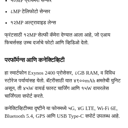
५०MP प्रायमरी सेन्सर
८MP टेलिफोटो सेन्सर
१२MP अल्ट्रावाइड लेन्स
फ्रंटसाठी १२MP सेल्फी कॅमेरा देण्यात आला आहे, जो एआय
फिचर्ससह उच्च दर्जाचे फोटो आणि व्हिडिओ देतो.
परफॉर्मन्स आणि कनेक्टिव्हिटी
हा स्मार्टफोन Exynos 2400 प्रोसेसर, ८GB RAM, व विविध
स्टोरेज पर्यायांसह येतो. बॅटरीसाठी यात ४९००mAh क्षमतेची युनिट
असून, ती ४५W वायर्ड फास्ट चार्जिंग आणि १५W वायरलेस
चार्जिंगला सपोर्ट करते.
कनेक्टिव्हिटीच्या दृष्टीने या फोनमध्ये ५G, ४G LTE, Wi-Fi 6E,
Bluetooth 5.4, GPS आणि USB Type-C सपोर्ट उपलब्ध आहे.