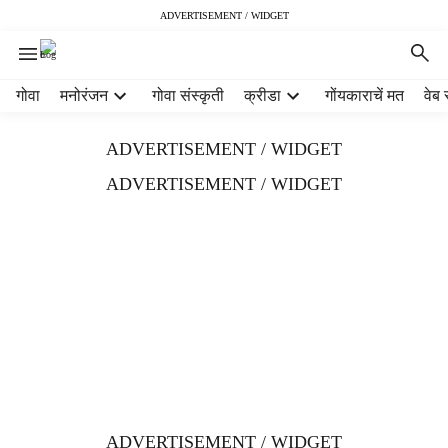
ADVERTISEMENT / WIDGET
H
गोवा
मनोरंजन
गोवा संस्कृती
क्रीडा
गोंयकाराचें मत
वेब 
e
a
ADVERTISEMENT / WIDGET
d
e
ADVERTISEMENT / WIDGET
r
m
e
n
u
i
t
e
m
s
ADVERTISEMENT / WIDGET