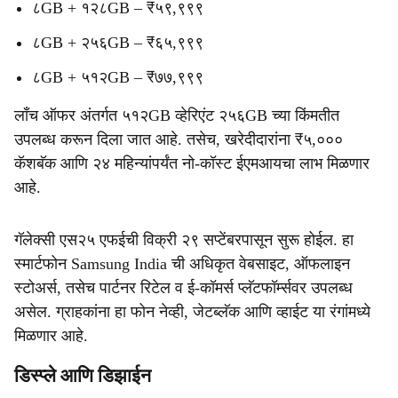
८GB + १२८GB – ₹५९,९९९
८GB + २५६GB – ₹६५,९९९
८GB + ५१२GB – ₹७७,९९९
लाँच ऑफर अंतर्गत ५१२GB व्हेरिएंट २५६GB च्या किंमतीत
उपलब्ध करून दिला जात आहे. तसेच, खरेदीदारांना ₹५,०००
कॅशबॅक आणि २४ महिन्यांपर्यंत नो-कॉस्ट ईएमआयचा लाभ मिळणार
आहे.
गॅलेक्सी एस२५ एफईची विक्री २९ सप्टेंबरपासून सुरू होईल. हा
स्मार्टफोन Samsung India ची अधिकृत वेबसाइट, ऑफलाइन
स्टोअर्स, तसेच पार्टनर रिटेल व ई-कॉमर्स प्लॅटफॉर्म्सवर उपलब्ध
असेल. ग्राहकांना हा फोन नेव्ही, जेटब्लॅक आणि व्हाईट या रंगांमध्ये
मिळणार आहे.
डिस्प्ले आणि डिझाईन