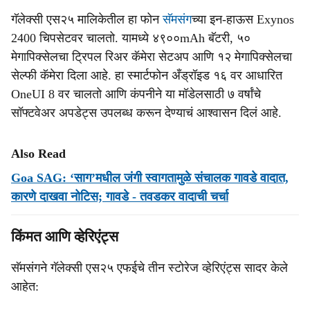
गॅलेक्सी एस२५ मालिकेतील हा फोन
सॅमसंग
च्या इन-हाऊस Exynos
2400 चिपसेटवर चालतो. यामध्ये ४९००mAh बॅटरी, ५०
मेगापिक्सेलचा ट्रिपल रिअर कॅमेरा सेटअप आणि १२ मेगापिक्सेलचा
सेल्फी कॅमेरा दिला आहे. हा स्मार्टफोन अँड्रॉइड १६ वर आधारित
OneUI 8 वर चालतो आणि कंपनीने या मॉडेलसाठी ७ वर्षांचे
सॉफ्टवेअर अपडेट्स उपलब्ध करून देण्याचं आश्वासन दिलं आहे.
Also Read
Goa SAG: ‘साग’मधील जंगी स्‍वागतामुळे संचालक गावडे वादात,
कारणे दाखवा नोटिस; गावडे - तवडकर वादाची चर्चा
किंमत आणि व्हेरिएंट्स
सॅमसंगने गॅलेक्सी एस२५ एफईचे तीन स्टोरेज व्हेरिएंट्स सादर केले
आहेत: