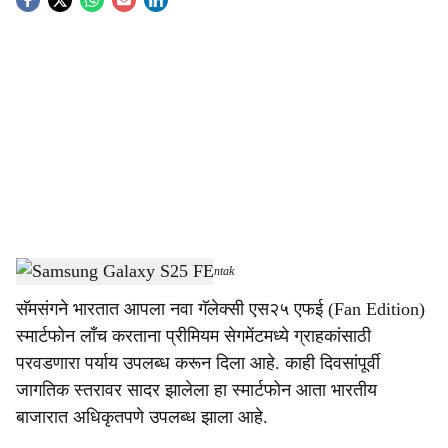
S
o
c
i
a
l
s
Samsung Galaxy S25 FE
-
Dainik Gomantak
h
सॅमसंगने भारतात आपला नवा गॅलेक्सी एस२५ एफई (Fan Edition)
a
स्मार्टफोन लाँच करताना प्रीमियम सेगमेंटमध्ये ग्राहकांसाठी
r
परवडणारा पर्याय उपलब्ध करून दिला आहे. काही दिवसांपूर्वी
जागतिक स्तरावर सादर झालेला हा स्मार्टफोन आता भारतीय
e
बाजारात अधिकृतपणे उपलब्ध झाला आहे.