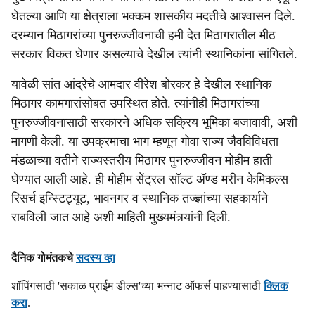
l
घेतल्या आणि या क्षेत्राला भक्कम शासकीय मदतीचे आश्वासन दिले.
दरम्यान मिठागरांच्या पुनरुज्जीवनाची हमी देत मिठागरातील मीठ
s
सरकार विकत घेणार असल्‍याचे देखील त्यांनी स्थानिकांना सांगितले.
h
यावेळी सांत आंद्रेचे आमदार वीरेश बोरकर हे देखील स्थानिक
a
मिठागर कामगारांसोबत उपस्थित होते. त्यांनीही मिठागरांच्या
r
पुनरुज्जीवनासाठी सरकारने अधिक सक्रिय भूमिका बजावावी, अशी
मागणी केली. या उपक्रमाचा भाग म्हणून गोवा राज्य जैवविविधता
e
मंडळाच्या वतीने राज्यस्तरीय मिठागर पुनरुज्जीवन मोहीम हाती
घेण्यात आली आहे. ही मोहीम सेंट्रल सॉल्ट अ‍ॅण्ड मरीन केमिकल्स
रिसर्च इन्स्टिट्यूट, भावनगर व स्थानिक तज्ज्ञांच्या सहकार्याने
राबविली जात आहे अशी माहिती मुख्यमंत्र्यांनी दिली.
दैनिक गोमंतकचे
सदस्य व्हा
शॉपिंगसाठी 'सकाळ प्राईम डील्स'च्या भन्नाट ऑफर्स पाहण्यासाठी
क्लिक
करा
.