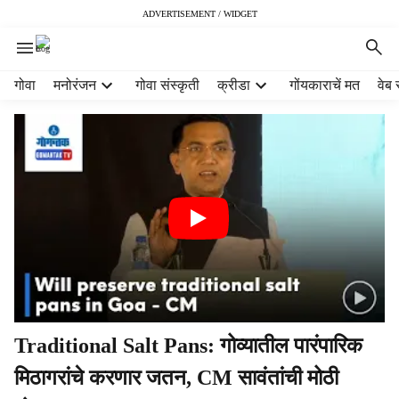
ADVERTISEMENT / WIDGET
H
गोवा
मनोरंजन
गोवा संस्कृती
क्रीडा
गोंयकाराचें मत
वेब 
e
a
d
e
r
m
e
n
u
i
t
e
m
Traditional Salt Pans: गोव्यातील पारंपारिक
s
मिठागरांचे करणार जतन, CM सावंतांची मोठी