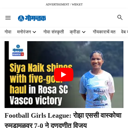
ADVERTISEMENT / WIDGET
H
गोवा
मनोरंजन
गोवा संस्कृती
क्रीडा
गोंयकाराचें मत
वेब 
e
a
d
e
r
m
e
n
u
i
t
e
m
Football Girls League: रोझा एससी वास्कोचा
s
रुमडामळवर 7-0 ने दणदणीत विजय