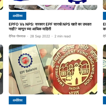
अर्थविश्व
EPFO Vs NPS: सरकार EPF सारखे NPS खाते का उघडत
E
नाही? जाणून घ्या आधिक माहिती
क
दैनिक गोमन्तक
28 Sep 2022
2
min read
दै
अर्थविश्व