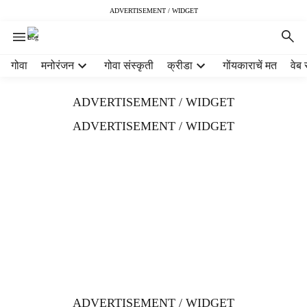
ADVERTISEMENT / WIDGET
H
गोवा
मनोरंजन
गोवा संस्कृती
क्रीडा
गोंयकाराचें मत
वेब 
e
a
ADVERTISEMENT / WIDGET
d
e
ADVERTISEMENT / WIDGET
r
m
e
n
u
i
t
e
m
s
ADVERTISEMENT / WIDGET