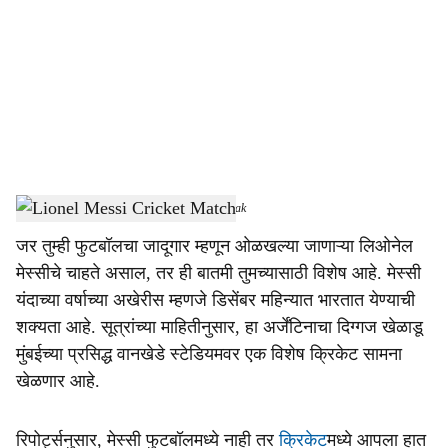
c
i
a
l
s
Lionel Messi Cricket Match
-
Dainik Gomantak
h
जर तुम्ही फुटबॉलचा जादूगार म्हणून ओळखल्या जाणाऱ्या लिओनेल
a
मेस्सीचे चाहते असाल, तर ही बातमी तुमच्यासाठी विशेष आहे. मेस्सी
r
यंदाच्या वर्षाच्या अखेरीस म्हणजे डिसेंबर महिन्यात भारतात येण्याची
शक्यता आहे. सूत्रांच्या माहितीनुसार, हा अर्जेंटिनाचा दिग्गज खेळाडू
e
मुंबईच्या प्रसिद्ध वानखेडे स्टेडियमवर एक विशेष क्रिकेट सामना
खेळणार आहे.
रिपोर्ट्सनुसार, मेस्सी फुटबॉलमध्ये नाही तर
क्रिकेट
मध्ये आपला हात