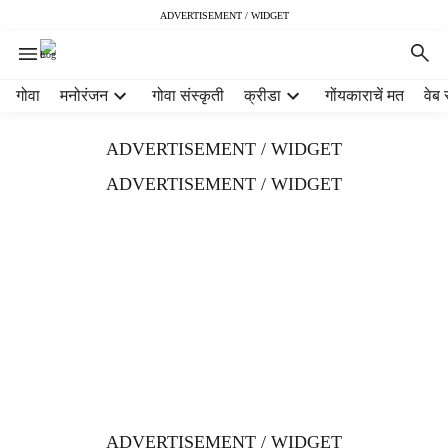
ADVERTISEMENT / WIDGET
H
गोवा
मनोरंजन
गोवा संस्कृती
क्रीडा
गोंयकाराचें मत
वेब 
e
a
ADVERTISEMENT / WIDGET
d
e
ADVERTISEMENT / WIDGET
r
m
e
n
u
i
t
e
m
s
ADVERTISEMENT / WIDGET