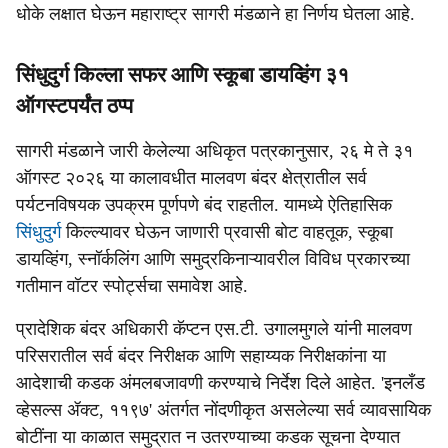
धोके लक्षात घेऊन महाराष्ट्र सागरी मंडळाने हा निर्णय घेतला आहे.
सिंधुदुर्ग किल्ला सफर आणि स्कूबा डायव्हिंग ३१
ऑगस्टपर्यंत ठप्प
सागरी मंडळाने जारी केलेल्या अधिकृत पत्रकानुसार, २६ मे ते ३१
ऑगस्ट २०२६ या कालावधीत मालवण बंदर क्षेत्रातील सर्व
पर्यटनविषयक उपक्रम पूर्णपणे बंद राहतील. यामध्ये ऐतिहासिक
सिंधुदुर्ग
किल्ल्यावर घेऊन जाणारी प्रवासी बोट वाहतूक, स्कूबा
डायव्हिंग, स्नॉर्कलिंग आणि समुद्रकिनाऱ्यावरील विविध प्रकारच्या
गतीमान वॉटर स्पोर्ट्सचा समावेश आहे.
प्रादेशिक बंदर अधिकारी कॅप्टन एस.टी. उगालमुगले यांनी मालवण
परिसरातील सर्व बंदर निरीक्षक आणि सहाय्यक निरीक्षकांना या
आदेशाची कडक अंमलबजावणी करण्याचे निर्देश दिले आहेत. 'इनलँड
व्हेसल्स ॲक्ट, ११९७' अंतर्गत नोंदणीकृत असलेल्या सर्व व्यावसायिक
बोटींना या काळात समुद्रात न उतरण्याच्या कडक सूचना देण्यात