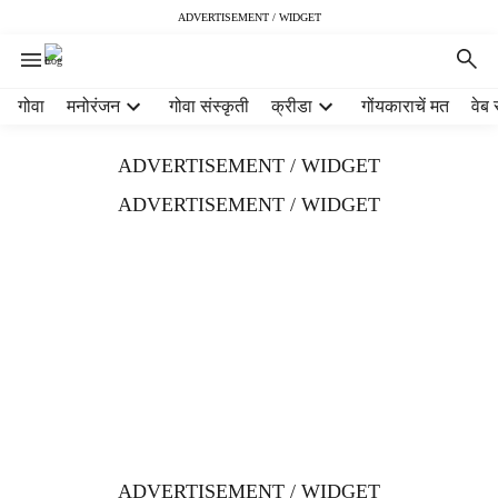
ADVERTISEMENT / WIDGET
H
गोवा
मनोरंजन
गोवा संस्कृती
क्रीडा
गोंयकाराचें मत
वेब 
e
a
ADVERTISEMENT / WIDGET
d
e
ADVERTISEMENT / WIDGET
r
m
e
n
u
i
t
e
m
s
ADVERTISEMENT / WIDGET