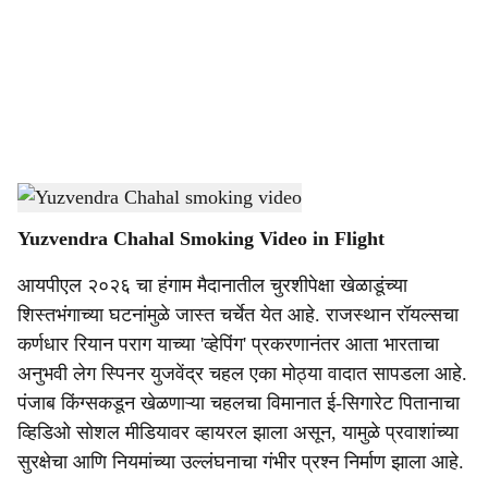
i
a
l
s
Yuzvendra Chahal smoking video
-
Dainik Gomantak
h
Yuzvendra Chahal Smoking Video in Flight
a
आयपीएल २०२६ चा हंगाम मैदानातील चुरशीपेक्षा खेळाडूंच्या
r
शिस्तभंगाच्या घटनांमुळे जास्त चर्चेत येत आहे. राजस्थान रॉयल्सचा
e
कर्णधार रियान पराग याच्या 'व्हेपिंग' प्रकरणानंतर आता भारताचा
अनुभवी लेग स्पिनर युजवेंद्र चहल एका मोठ्या वादात सापडला आहे.
पंजाब किंग्सकडून खेळणाऱ्या चहलचा विमानात ई-सिगारेट पितानाचा
व्हिडिओ सोशल मीडियावर व्हायरल झाला असून, यामुळे प्रवाशांच्या
सुरक्षेचा आणि नियमांच्या उल्लंघनाचा गंभीर प्रश्न निर्माण झाला आहे.