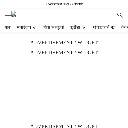
ADVERTISEMENT / WIDGET
H
गोवा
मनोरंजन
गोवा संस्कृती
क्रीडा
गोंयकाराचें मत
वेब 
e
a
ADVERTISEMENT / WIDGET
d
e
ADVERTISEMENT / WIDGET
r
m
e
n
u
i
t
e
m
s
ADVERTISEMENT / WIDGET