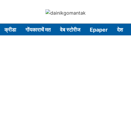
क्रीडा
गोंयकाराचें मत
वेब स्टोरीज
Epaper
देश