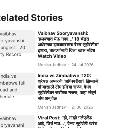
elated Stories
Vaibhav Sooryavanshi:
'हलक्यात घेऊ नका...' 18 चेंडूत
अर्धशतक झळकावताच वैभव सूर्यवंशीचा
इशारा, चाहत्यांनाही दिला खास संदेश
Watch Video
Manish Jadhav
24 Jul 2026
India vs Zimbabwe T20:
श्रेयस अय्यरची 'अग्निपरीक्षा'! झिम्बाब्वे
दौऱ्यासाठी टीम इंडिया सज्ज, वैभव
सूर्यवंशीवर सर्वांच्या नजरा; पाहा संपूर्ण
संघ अन् वेळ
Manish Jadhav
21 Jul 2026
Viral Post: "हो, माझी गर्लफ्रेंड
आहे, तिचं नाव...", वैभव सूर्यवंशी खरंच