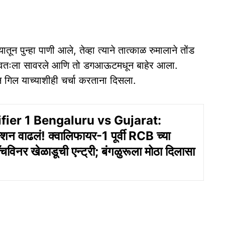
ून पुन्हा पाणी आले, तेव्हा त्याने तात्काळ रुमालाने तोंड
 स्वतःला सावरले आणि तो डगआऊटमधून बाहेर आला.
न गिल याच्याशीही चर्चा करताना दिसला.
ifier 1 Bengaluru vs Gujarat:
न्शन वाढलं! क्वालिफायर-1 पूर्वी RCB च्या
ॅचविनर खेळाडूची एन्ट्री; बंगळुरूला मोठा दिलासा