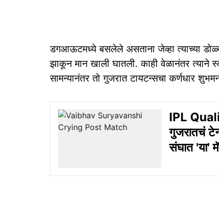
डगआऊटमध्ये बसलेले असताना जेव्हा त्याच्या डोळ्यात
झाकून मान खाली घातली. काही वेळानंतर त्याने
सामन्यानंतर तो गुजरात टायटन्सचा कर्णधार शुभम
IPL Qual
गुजरातचं टे
संघात 'या' म