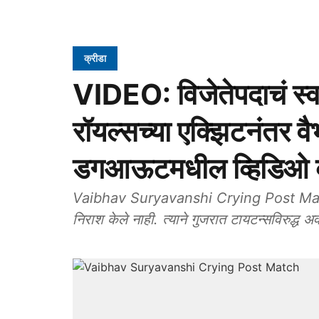
क्रीडा
VIDEO: विजेतेपदाचं स्वप
रॉयल्सच्या एक्झिटनंतर व
डगआऊटमधील व्हिडिओ व
Vaibhav Suryavanshi Crying Post Match:
निराश केले नाही. त्याने गुजरात टायटन्सविरुद्ध अ