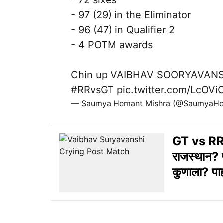
- 72 sixes
- 97 (29) in the Eliminator
- 96 (47) in Qualifier 2
- 4 POTM awards
Chin up VAIBHAV SOORYAVANSHI,
#RRvsGT
pic.twitter.com/LcOVi
— Saumya Hemant Mishra (@SaumyaH
GT vs RR 
राजस्थान? प
कुणाला? पा