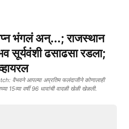
्न भंगलं अन्...; राजस्थान
ैभव सूर्यवंशी ढसाढसा रडला;
्हायरल
 वैभवने आपल्या अप्रतिम फलंदाजीने कोणालाही
वघ्या 15व्या वर्षी 96 धावांची वादळी खेळी खेळली.