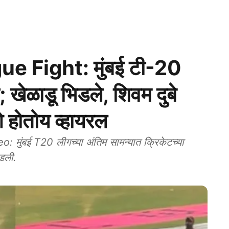
 Fight: मुंबई टी-20
 खेळाडू भिडले, शिवम दुबे
ओ होतोय व्हायरल
बई T20 लीगच्या अंतिम सामन्यात क्रिकेटच्या
डली.