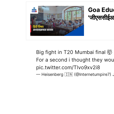
Goa Educa
'जीएससीईआर
Big fight in T20 Mumbai final 🤯
For a second i thought they woul
pic.twitter.com/Tlvo9xv2i8
— Heisenberg 🇮🇳 (@Internetumpire7)