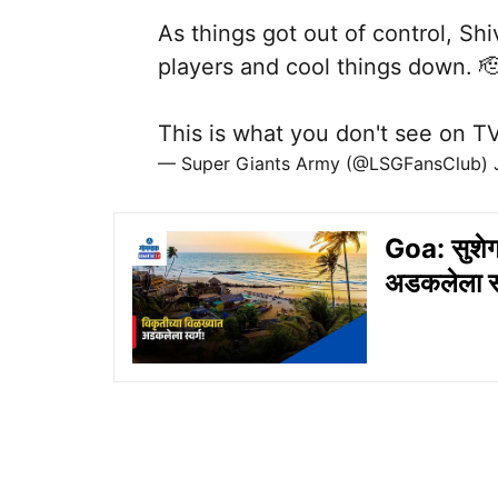
As things got out of control, S
players and cool things down. 
This is what you don't see on T
— Super Giants Army (@LSGFansClub)
Goa: सुशेगा
अडकलेला स्