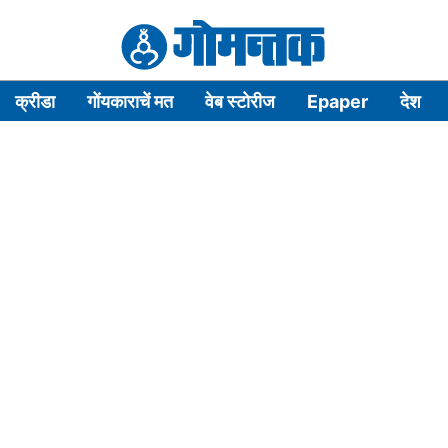
क्रीडा
गोंयकाराचें मत
वेब स्टोरीज
Epaper
देश