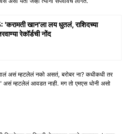
 असा येतो जेव्हा त्यांना संपवावंच लागतं.
'करामती खान'ला लय धुतलं, राशिदच्या
वाण्या रेकॉर्डची नोंद
झालं असं म्हटलेलं नको असतं, बरोबर ना? कधीकधी तर
आता जा' असं म्हटलेलं आवडत नाही. मग तो एमएस धोनी असो