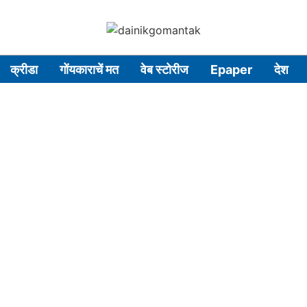
क्रीडा
गोंयकाराचें मत
वेब स्टोरीज
Epaper
देश