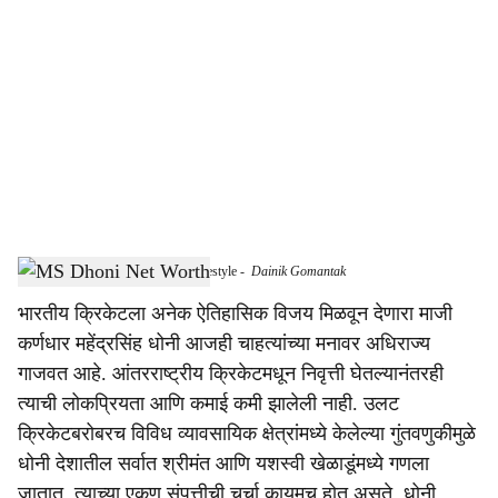
o
c
i
a
l
s
MS Dhoni Net Worth and luxury lifestyle
-
Dainik Gomantak
h
भारतीय क्रिकेटला अनेक ऐतिहासिक विजय मिळवून देणारा माजी
a
कर्णधार महेंद्रसिंह धोनी आजही चाहत्यांच्या मनावर अधिराज्य
r
गाजवत आहे. आंतरराष्ट्रीय क्रिकेटमधून निवृत्ती घेतल्यानंतरही
त्याची लोकप्रियता आणि कमाई कमी झालेली नाही. उलट
e
क्रिकेटबरोबरच विविध व्यावसायिक क्षेत्रांमध्ये केलेल्या गुंतवणुकीमुळे
धोनी देशातील सर्वात श्रीमंत आणि यशस्वी खेळाडूंमध्ये गणला
जातात. त्याच्या एकूण संपत्तीची चर्चा कायमच होत असते. धोनी