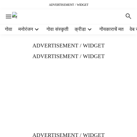
ADVERTISEMENT / WIDGET
H
गोवा
मनोरंजन
गोवा संस्कृती
क्रीडा
गोंयकाराचें मत
वेब 
e
a
ADVERTISEMENT / WIDGET
d
e
ADVERTISEMENT / WIDGET
r
m
e
n
u
i
t
e
m
s
ADVERTISEMENT / WIDGET