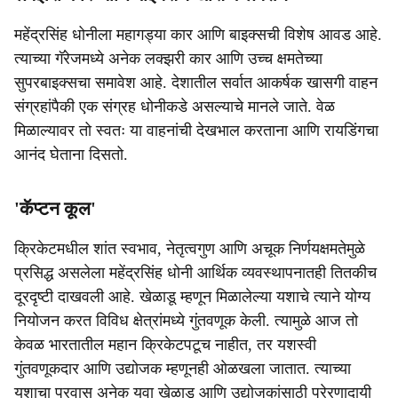
महेंद्रसिंह धोनीला महागड्या कार आणि बाइक्सची विशेष आवड आहे.
त्याच्या गॅरेजमध्ये अनेक लक्झरी कार आणि उच्च क्षमतेच्या
सुपरबाइक्सचा समावेश आहे. देशातील सर्वात आकर्षक खासगी वाहन
संग्रहांपैकी एक संग्रह धोनीकडे असल्याचे मानले जाते. वेळ
मिळाल्यावर तो स्वतः या वाहनांची देखभाल करताना आणि रायडिंगचा
आनंद घेताना दिसतो.
'कॅप्टन कूल'
क्रिकेटमधील शांत स्वभाव, नेतृत्वगुण आणि अचूक निर्णयक्षमतेमुळे
प्रसिद्ध असलेला महेंद्रसिंह धोनी आर्थिक व्यवस्थापनातही तितकीच
दूरदृष्टी दाखवली आहे. खेळाडू म्हणून मिळालेल्या यशाचे त्याने योग्य
नियोजन करत विविध क्षेत्रांमध्ये गुंतवणूक केली. त्यामुळे आज तो
केवळ भारतातील महान क्रिकेटपटूच नाहीत, तर यशस्वी
गुंतवणूकदार आणि उद्योजक म्हणूनही ओळखला जातात. त्याच्या
यशाचा प्रवास अनेक युवा खेळाडू आणि उद्योजकांसाठी प्रेरणादायी