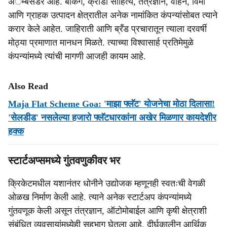
अॅम्बेसेडर आहे. बँकिंग, क्रीडा साहित्य, तंत्रज्ञान, वाहन, विमा
आणि ग्राहक उत्पादन क्षेत्रातील अनेक नामांकित कंपन्यांसोबत त्याने
करार केले आहेत. जाहिराती आणि ब्रँड प्रचारातून त्याला दरवर्षी
मोठ्या प्रमाणात मानधन मिळते. त्याच्या विश्वासार्ह प्रतिमेमुळे
कंपन्यांमध्ये त्यांची मागणी आजही कायम आहे.
Also Read
Maja Flat Scheme Goa: 'माझा फ्लॅट' योजनेचा मोठा दिलासा!
'सेलडीड' नसलेल्या हजारो फ्लॅटधारकांना अखेर मिळणार कायदेशीर
हक्क
स्टार्टअप्समध्ये गुंतवणुकीवर भर
क्रिकेटमधील यशानंतर धोनीने उद्योजक म्हणूनही स्वतःची वेगळी
ओळख निर्माण केली आहे. त्याने अनेक स्टार्टअप कंपन्यांमध्ये
गुंतवणूक केली असून तंत्रज्ञान, ऑटोमोबाईल आणि कृषी क्षेत्राशी
संबंधित व्यवसायांमध्येही सहभाग घेतला आहे. दीर्घकालीन आर्थिक