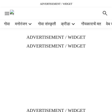
ADVERTISEMENT / WIDGET
H
गोवा
मनोरंजन
गोवा संस्कृती
क्रीडा
गोंयकाराचें मत
वेब 
e
a
ADVERTISEMENT / WIDGET
d
e
ADVERTISEMENT / WIDGET
r
m
e
n
u
i
t
e
m
s
ADVERTISEMENT / WIDGET