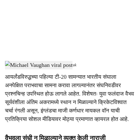
c
i
a
l
s
Michael Vaughan viral post
-
Dainik Gomantak
h
आयर्लंडविरुद्धच्या पहिल्या टी-20 सामन्यात भारतीय संघाला
a
अनपेक्षित पराभवाचा सामना करावा लागल्यानंतर संघनिवडीवर
r
प्रश्नचिन्ह उपस्थित होऊ लागले आहेत. विशेषतः युवा फलंदाज वैभव
सूर्यवंशीला अंतिम अकरामध्ये स्थान न मिळाल्याने क्रिकेटविश्वात
e
चर्चा रंगली असून, इंग्लंडचा माजी कर्णधार मायकल वॉन याची
प्रतिक्रिया सोशल मीडियावर मोठ्या प्रमाणात व्हायरल होत आहे.
वैभवला संधी न मिळाल्याने व्यक्त केली नाराजी