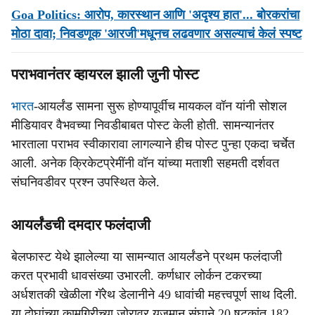
Goa Politics: आरोप, कारस्थान आणि 'अदृश्य हात'... बोरकरांचा
मोठा दावा; निवडणूक 'आरजी'मधूनच लढवणार असल्याचं केलं स्पष्ट
पराभवानंतर व्हायरल झाली जुनी पोस्ट
भारत
-आयर्लंड सामना सुरू होण्यापूर्वीच मायकल वॉन यांनी सोशल
मीडियावर वैभवच्या निवडीबाबत पोस्ट केली होती. सामन्यानंतर
भारताला पराभव स्वीकारावा लागल्याने हीच पोस्ट पुन्हा एकदा चर्चेत
आली. अनेक क्रिकेटप्रेमींनी वॉन यांच्या मताशी सहमती दर्शवत
संघनिवडीवर प्रश्न उपस्थित केले.
आयर्लंडची दमदार फलंदाजी
बेलफास्ट येथे झालेल्या या सामन्यात आयर्लंडने प्रथम फलंदाजी
करत प्रभावी धावसंख्या उभारली. कर्णधार लोर्कन टकरच्या
अर्धशतकी खेळीला गॅरेथ डेलानीने 49 धावांची महत्त्वपूर्ण साथ दिली.
या दोघांच्या कामगिरीच्या जोरावर यजमान संघाने 20 षटकांत 182