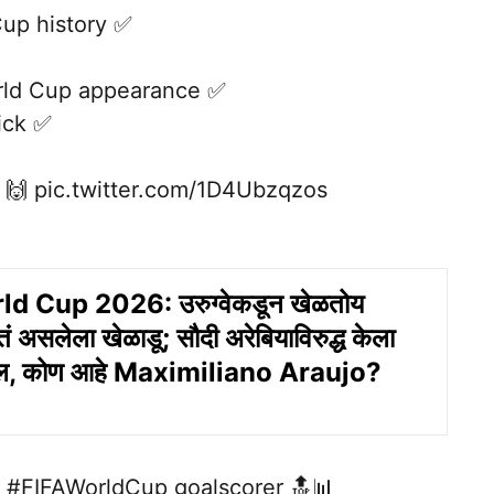
Cup
history ✅
rld Cup appearance ✅
ick ✅
! 🙌
pic.twitter.com/1D4Ubzqzos
d Cup 2026: उरुग्वेकडून खेळतोय
ातं असलेला खेळाडू; सौदी अरेबियाविरुद्ध केला
गोल, कोण आहे Maximiliano Araujo?
p
#FIFAWorldCup
goalscorer 🔝📊