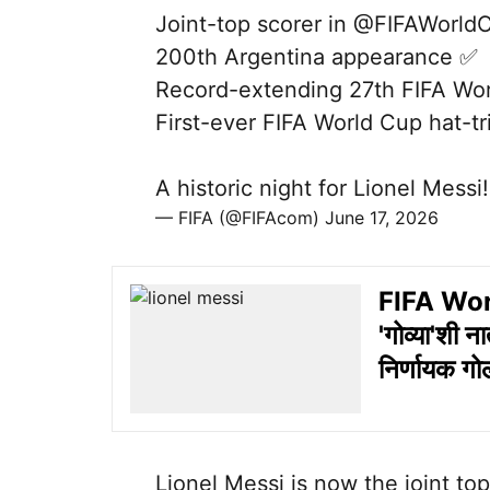
Joint-top scorer in
@FIFAWorld
200th Argentina appearance ✅
Record-extending 27th FIFA Wo
First-ever FIFA World Cup hat-tr
A historic night for Lionel Messi
— FIFA (@FIFAcom)
June 17, 2026
FIFA Worl
'गोव्या'शी न
निर्णायक 
Lionel Messi is now the joint to