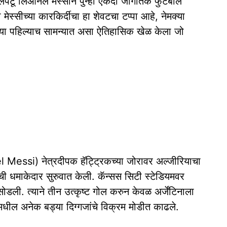
लपटू लिओनेल मेस्सीने पुन्हा एकदा जागतिक फुटबॉल
 मेस्सीच्या कारकिर्दीचा हा शेवटचा टप्पा आहे, नेमक्या
ल्या पहिल्याच सामन्यात असा ऐतिहासिक खेळ केला जो
 Messi) नेत्रदीपक हॅट्ट्रिकच्या जोरावर अल्जीरियाचा
ी धमाकेदार सुरुवात केली. कॅन्सस सिटी स्टेडियमवर
प सोडली. त्याने तीन उत्कृष्ट गोल करुन केवळ अर्जेंटिनाला
ील अनेक बड्या दिग्गजांचे विक्रम मोडीत काढले.