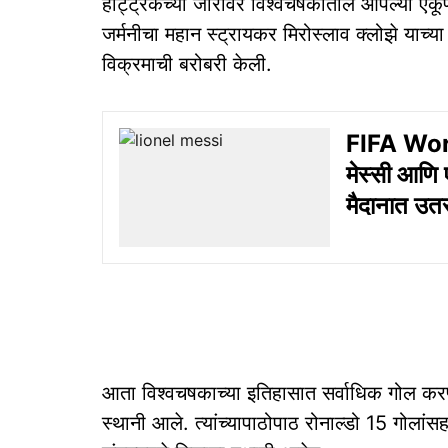
हॅट्ट्रिकच्या जोरावर विश्वचषकातील आपल्या एकू
जर्मनीचा महान स्ट्रायकर मिरोस्लाव क्लोझे याच्
विक्रमाची बरोबरी केली.
FIFA Wor
मेस्सी आणि 
मैदानात उतरण
आता विश्वचषकाच्या इतिहासात सर्वाधिक गोल करणाऱ
स्थानी आले. त्यांच्यापाठोपाठ रोनाल्डो 15 गोलां