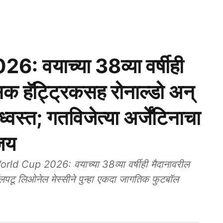
 वयाच्या 38व्या वर्षीही
िक हॅट्ट्रिकसह रोनाल्डो अन्
स ध्वस्त; गतविजेत्या अर्जेंटिनाचा
जय
d Cup 2026: वयाच्या 38व्या वर्षीही मैदानावरील
लपटू लिओनेल मेस्सीने पुन्हा एकदा जागतिक फुटबॉल