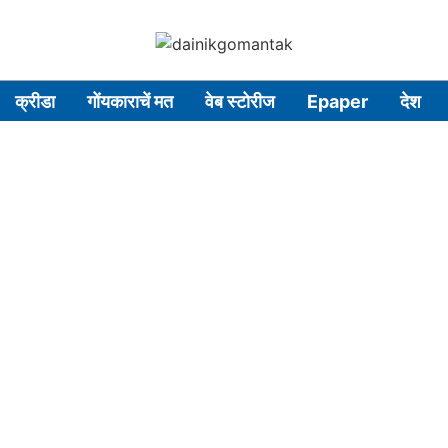
क्रीडा
गोंयकाराचें मत
वेब स्टोरीज
Epaper
देश