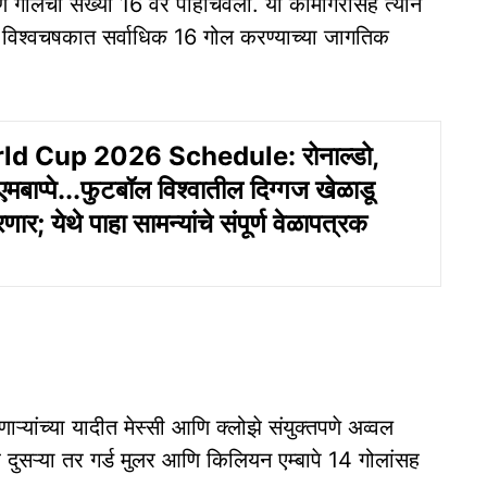
ण गोलची संख्या 16 वर पोहोचवली. या कामगिरीसह त्याने
या विश्वचषकात सर्वाधिक 16 गोल करण्याच्या जागतिक
ld Cup 2026 Schedule: रोनाल्डो,
एमबाप्पे...फुटबॉल विश्वातील दिग्गज खेळाडू
ार; येथे पाहा सामन्यांचे संपूर्ण वेळापत्रक
्यांच्या यादीत मेस्सी आणि क्लोझे संयुक्तपणे अव्वल
सह दुसऱ्या तर गर्ड मुलर आणि किलियन एम्बापे 14 गोलांसह