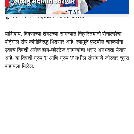
यामध्ये विद्यमान विश्वविजेता अर्जेंटिना आपल्या जेतेपद राखण्याच्या
मोहिमेची सुरुवात करेल, तर माजी विजेती फ्रान्सची टीमही विजयाने
सुरुवात करण्याच्या इराद्याने मैदानात उतरेल.
याशिवाय, दिवसाच्या शेवटच्या सामन्यात ख्रिस्तियानो रोनाल्डोचा
पोर्तुगाल संघ कांगोविरुद्ध भिडणार आहे. त्यामुळे फुटबॉल चाहत्यांना
एकाच दिवशी अनेक हाय-व्होल्टेज सामन्यांचा थरार अनुभवता येणार
आहे. या दिवशी ग्रुप 'I' आणि ग्रुप 'J' मधील संघांमध्ये जोरदार चुरस
पाहायला मिळेल.