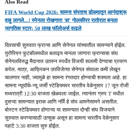
Also Read
FIFA World Cup 2026: सामना संपताच डोळ्यातून आनंदाश्रू
वाहू लागले...! स्पेनला रोखणारा 'हा' गोलकीपर रातोरात बनला
जागतिक स्टार; 50 लाख फॉलोअर्स वाढले
दिवसाची सुरुवात फ्रान्स आणि सेनेगल यांच्यातील सामन्याने होईल.
युरोपियन फुटबॉलमधील बलाढ्य मानला जाणारा फ्रान्सचा संघ
सेनेगलविरुद्ध मैदानात उतरुन स्पर्धेत विजयी सलामी देण्याचा प्रयत्न
करेल. मात्र, आफ्रिकन उपविजेत्या सेनेगल संघाला कमी लेखून
चालणार नाही, ज्यामुळे हा सामना रंगतदार होण्याची शक्यता आहे. हा
सामना न्यूयॉर्क-न्यू जर्सी स्टेडियमवर भारतीय वेळेनुसार 17 जून रोजी
मध्यरात्री 12:30 वाजता खेळवला जाईल. त्यानंतर ग्रुप 'I' मधील
दुसऱ्या सामन्यात इराक आणि नॉर्वे हे संघ आमनेसामने असतील.
बोस्टन स्टेडियमवर होणाऱ्या या सामन्यात दोन्ही संघ विजयाने
सुरुवात करण्यासाठी उत्सुक असून हा सामना भारतीय वेळेनुसार
पहाटे 3:30 वाजता सुरु होईल.