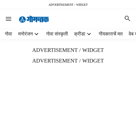
ADVERTISEMENT / WIDGET
H
गोवा
मनोरंजन
गोवा संस्कृती
क्रीडा
गोंयकाराचें मत
वेब 
e
a
ADVERTISEMENT / WIDGET
d
e
ADVERTISEMENT / WIDGET
r
m
e
n
u
i
t
e
m
s